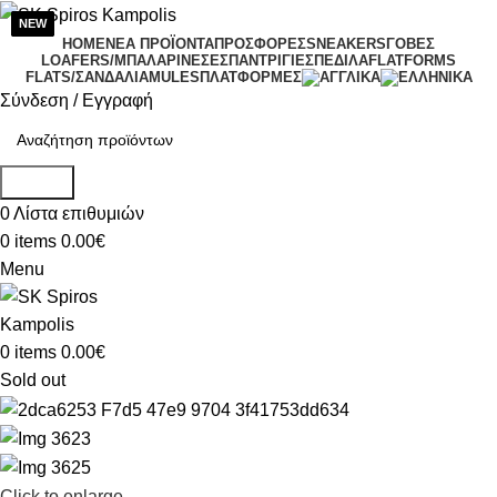
HOME
ΝΕΑ ΠΡΟΪΟΝΤΑ
ΠΡΟΣΦΟΡΕΣ
SNEAKERS
ΓΟΒΕΣ
LOAFERS/ΜΠΑΛΑΡΙΝΕΣ
ΕΣΠΑΝΤΡΙΓΙΕΣ
ΠΕΔΙΛΑ
FLATFORMS
FLATS/ΣΑΝΔΑΛΙΑ
MULES
ΠΛΑΤΦΟΡΜΕΣ
Σύνδεση / Εγγραφή
Search
0
Λίστα επιθυμιών
0
items
0.00
€
Menu
0
items
0.00
€
Sold out
Click to enlarge