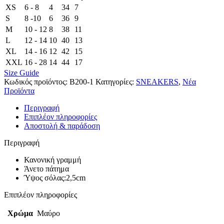
XS
6 - 8
4
34
7
S
8 -10
6
36
9
M
10 - 12
8
38
11
L
12 - 14
10
40
13
XL
14 - 16
12
42
15
XXL
16 - 28
14
44
17
Size Guide
Κωδικός προϊόντος:
B200-1
Κατηγορίες:
SNEAKERS
,
Νέα
Προϊόντα
Περιγραφή
Επιπλέον πληροφορίες
Αποστολή & παράδοση
Περιγραφή
Κανονική γραμμή
Άνετο πάτημα
Ύψος σόλας:2,5cm
Επιπλέον πληροφορίες
Χρώμα
Μαύρο