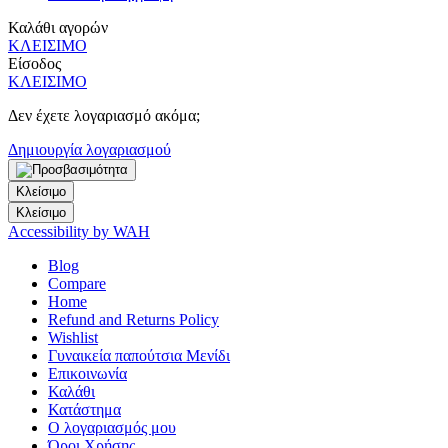
Καλάθι αγορών
ΚΛΕΙΣΙΜΟ
Είσοδος
ΚΛΕΙΣΙΜΟ
Δεν έχετε λογαριασμό ακόμα;
Δημιουργία λογαριασμού
Κλείσιμο
Κλείσιμο
Accessibility by WAH
Blog
Compare
Home
Refund and Returns Policy
Wishlist
Γυναικεία παπούτσια Μενίδι
Επικοινωνία
Καλάθι
Κατάστημα
Ο λογαριασμός μου
Όροι Χρήσης