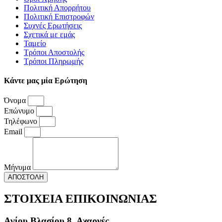
Πολιτική Απορρήτου
Πολιτική Επιστροφών
Συχνές Ερωτήσεις
Σχετικά με εμάς
Ταμείο
Τρόποι Αποστολής
Τρόποι Πληρωμής
Κάντε μας μία Ερώτηση
Όνομα
Επώνυμο
Τηλέφωνο
Email
Μήνυμα
ΑΠΟΣΤΟΛΗ
ΣΤΟΙΧΕΙΑ ΕΠΙΚΟΙΝΩΝΙΑΣ
Αγίου Βλασίου 8, Αχαρνές