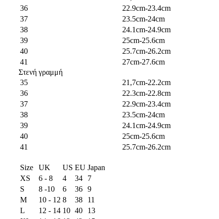
36
22.9cm-23.4cm
37
23.5cm-24cm
38
24.1cm-24.9cm
39
25cm-25.6cm
40
25.7cm-26.2cm
41
27cm-27.6cm
Στενή γραμμή
35
21,7cm-22.2cm
36
22.3cm-22.8cm
37
22.9cm-23.4cm
38
23.5cm-24cm
39
24.1cm-24.9cm
40
25cm-25.6cm
41
25.7cm-26.2cm
Size
UK
US
EU
Japan
XS
6 - 8
4
34
7
S
8 -10
6
36
9
M
10 - 12
8
38
11
L
12 - 14
10
40
13