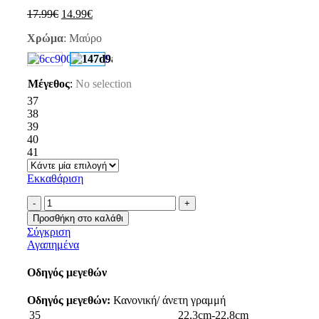
17.99
€
14.99
€
Χρώμα
:
Μαύρο
Μέγεθος
:
No selection
37
38
39
40
41
Εκκαθάριση
Προσθήκη στο καλάθι
Σύγκριση
Αγαπημένα
Οδηγός μεγεθών
Οδηγός μεγεθών:
Κανονική/ άνετη γραμμή
35
22,3cm-22.8cm