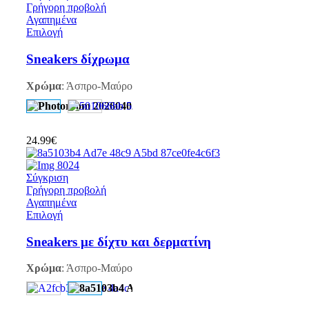
Γρήγορη προβολή
Αγαπημένα
Επιλογή
Sneakers δίχρωμα
Χρώμα
:
Άσπρο-Μαύρο
24.99
€
Σύγκριση
Γρήγορη προβολή
Αγαπημένα
Επιλογή
Sneakers με δίχτυ και δερματίνη
Χρώμα
:
Άσπρο-Μαύρο