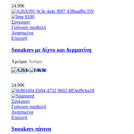
24.99
€
Σύγκριση
Γρήγορη προβολή
Αγαπημένα
Επιλογή
Sneakers με δίχτυ και δερματίνη
Χρώμα
:
Άσπρο
24.99
€
Σύγκριση
Γρήγορη προβολή
Αγαπημένα
Επιλογή
Sneakers πάνινα