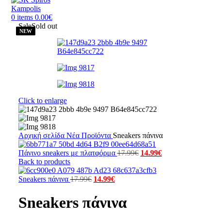
0
items
0.00
€
Sale
Sold out
Click to enlarge
Αρχική σελίδα
Νέα Προϊόντα
Sneakers πάνινα
Πάνινο sneakers με πλατφόρμα
17.99
€
14.99
€
Back to products
Sneakers πάνινα
17.99
€
14.99
€
Sneakers πάνινα