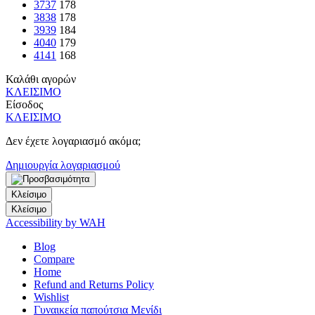
37
37
178
38
38
178
39
39
184
40
40
179
41
41
168
Καλάθι αγορών
ΚΛΕΙΣΙΜΟ
Είσοδος
ΚΛΕΙΣΙΜΟ
Δεν έχετε λογαριασμό ακόμα;
Δημιουργία λογαριασμού
Κλείσιμο
Κλείσιμο
Accessibility by WAH
Blog
Compare
Home
Refund and Returns Policy
Wishlist
Γυναικεία παπούτσια Μενίδι