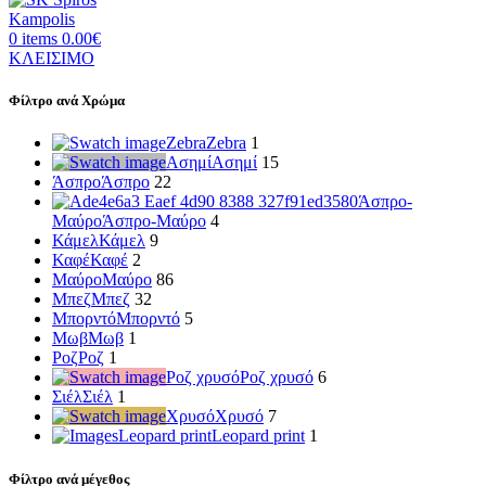
0
items
0.00
€
ΚΛΕΙΣΙΜΟ
Φίλτρο ανά Χρώμα
Zebra
Zebra
1
Ασημί
Ασημί
15
Άσπρο
Άσπρο
22
Άσπρο-
Μαύρο
Άσπρο-Μαύρο
4
Κάμελ
Κάμελ
9
Καφέ
Καφέ
2
Μαύρο
Μαύρο
86
Μπεζ
Μπεζ
32
Μπορντό
Μπορντό
5
Μωβ
Μωβ
1
Ροζ
Ροζ
1
Ροζ χρυσό
Ροζ χρυσό
6
Σιέλ
Σιέλ
1
Χρυσό
Χρυσό
7
Leopard print
Leopard print
1
Φίλτρο ανά μέγεθος