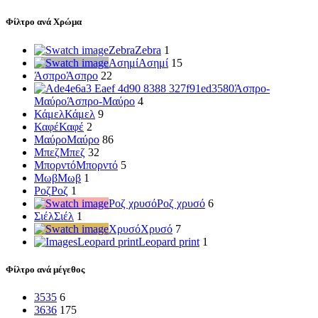
Φίλτρο ανά Χρώμα
Zebra
Zebra
1
Ασημί
Ασημί
15
Άσπρο
Άσπρο
22
Άσπρο-
Μαύρο
Άσπρο-Μαύρο
4
Κάμελ
Κάμελ
9
Καφέ
Καφέ
2
Μαύρο
Μαύρο
86
Μπεζ
Μπεζ
32
Μπορντό
Μπορντό
5
Μωβ
Μωβ
1
Ροζ
Ροζ
1
Ροζ χρυσό
Ροζ χρυσό
6
Σιέλ
Σιέλ
1
Χρυσό
Χρυσό
7
Leopard print
Leopard print
1
Φίλτρο ανά μέγεθος
35
35
6
36
36
175