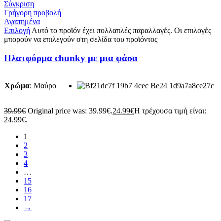
Σύγκριση
Γρήγορη προβολή
Αγαπημένα
Επιλογή
Αυτό το προϊόν έχει πολλαπλές παραλλαγές. Οι επιλογές
μπορούν να επιλεγούν στη σελίδα του προϊόντος
Πλατφόρμα chunky με μια φάσα
Χρώμα
:
Μαύρο
39.99
€
Original price was: 39.99€.
24.99
€
Η τρέχουσα τιμή είναι:
24.99€.
1
2
3
4
…
15
16
17
→