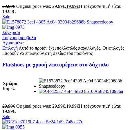
29.99
€
Original price was: 29.99€.
19.99
€
Η τρέχουσα τιμή είναι:
19.99€.
Sale
Σύγκριση
Γρήγορη προβολή
Αγαπημένα
Επιλογή
Αυτό το προϊόν έχει πολλαπλές παραλλαγές. Οι επιλογές
μπορούν να επιλεγούν στη σελίδα του προϊόντος
Flatshoes με χρυσή λεπτομέρεια στο δάχτυλο
Χρώμα
:
Κάμελ
29.99
€
Original price was: 29.99€.
19.99
€
Η τρέχουσα τιμή είναι:
19.99€.
Sale