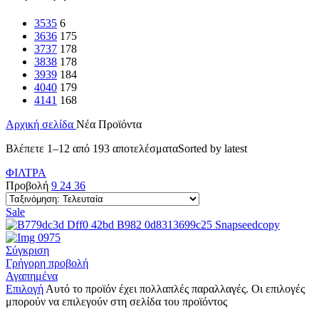
35
35
6
36
36
175
37
37
178
38
38
178
39
39
184
40
40
179
41
41
168
Αρχική σελίδα
Νέα Προϊόντα
Βλέπετε 1–12 από 193 αποτελέσματα
Sorted by latest
ΦΙΛΤΡΑ
Προβολή
9
24
36
Sale
Σύγκριση
Γρήγορη προβολή
Αγαπημένα
Επιλογή
Αυτό το προϊόν έχει πολλαπλές παραλλαγές. Οι επιλογές
μπορούν να επιλεγούν στη σελίδα του προϊόντος