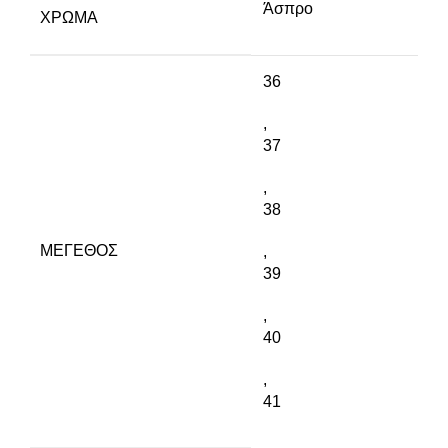
Άσπρο
ΧΡΏΜΑ
36
,
37
,
38
ΜΈΓΕΘΟΣ
,
39
,
40
,
41