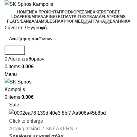
HOME
ΝΕΑ ΠΡΟΪΟΝΤΑ
ΠΡΟΣΦΟΡΕΣ
SNEAKERS
ΓΟΒΕΣ
LOAFERS/ΜΠΑΛΑΡΙΝΕΣ
ΕΣΠΑΝΤΡΙΓΙΕΣ
ΠΕΔΙΛΑ
FLATFORMS
FLATS/ΣΑΝΔΑΛΙΑ
MULES
ΠΛΑΤΦΟΡΜΕΣ
Σύνδεση / Εγγραφή
Search
0
Λίστα επιθυμιών
0
items
0.00
€
Menu
0
items
0.00
€
Sale
Click to enlarge
Αρχική σελίδα
SNEAKERS
Sneakers με καφέ σόλα