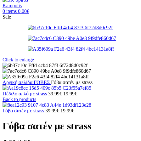
0
items
0.00
€
Sale
Click to enlarge
Αρχική σελίδα
ΓΟΒΕΣ
Γόβα σατέν με strass
Original
Η
Πέδιλο απλό με strass
39.99
€
19.99
€
price
τρέχουσα
Back to products
was:
τιμή
Original
39.99€.
Η
είναι:
Γόβα σατέν με strass
39.99
€
19.99
€
price
τρέχουσα
19.99€.
was:
τιμή
Γόβα σατέν με strass
39.99€.
είναι:
19.99€.