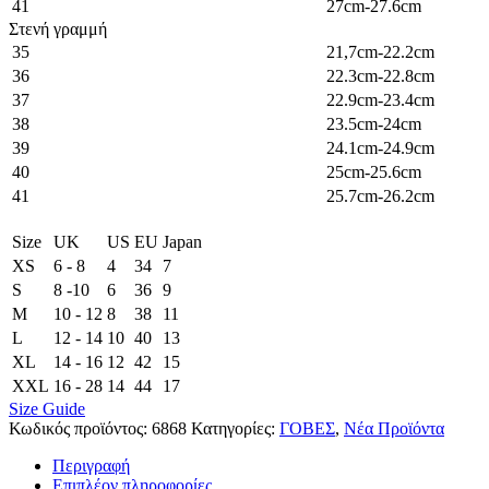
41
27cm-27.6cm
Στενή γραμμή
35
21,7cm-22.2cm
36
22.3cm-22.8cm
37
22.9cm-23.4cm
38
23.5cm-24cm
39
24.1cm-24.9cm
40
25cm-25.6cm
41
25.7cm-26.2cm
Size
UK
US
EU
Japan
XS
6 - 8
4
34
7
S
8 -10
6
36
9
M
10 - 12
8
38
11
L
12 - 14
10
40
13
XL
14 - 16
12
42
15
XXL
16 - 28
14
44
17
Size Guide
Κωδικός προϊόντος:
6868
Κατηγορίες:
ΓΟΒΕΣ
,
Νέα Προϊόντα
Περιγραφή
Επιπλέον πληροφορίες