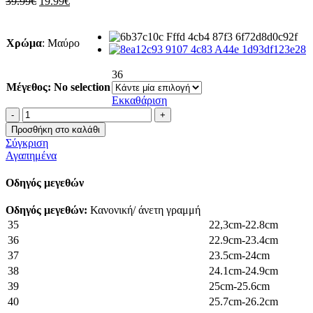
Original
Η
39.99
€
19.99
€
price
τρέχουσα
was:
τιμή
39.99€.
είναι:
Χρώμα
:
Μαύρο
19.99€.
36
Μέγεθος
:
No selection
Εκκαθάριση
Γόβα
σατέν
Προσθήκη στο καλάθι
με
Σύγκριση
strass
Αγαπημένα
ποσότητα
Οδηγός μεγεθών
Οδηγός μεγεθών:
Κανονική/ άνετη γραμμή
35
22,3cm-22.8cm
36
22.9cm-23.4cm
37
23.5cm-24cm
38
24.1cm-24.9cm
39
25cm-25.6cm
40
25.7cm-26.2cm