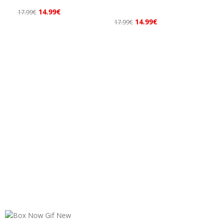
14.99
€
17.99
€
14.99
€
17.99
€
24.