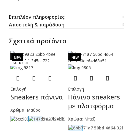
Επιπλέον πληροφορίες
Αποστολή & παράδοση
Σχετικά προϊόντα
SALE
SALE
SOLD OUT
Επιλογή
Επιλογή
Επι
Sneakers πάνινα
Πάνινο sneakers
Sn
με πλατφόρμα
ch
Χρώμα
:
Μαύρο
Χρώμα
:
Μπεζ
Χρ