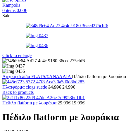
0
items
0.00
€
Sale
Click to enlarge
Αρχική σελίδα
FLATS/ΣΑΝΔΑΛΙΑ
Πέδιλο flatform με λουράκια
Original
Η
Πλατφόρμα clogs suede
34.99
€
24.99
€
price
τρέχουσα
Back to products
was:
τιμή
34.99€.
Original
είναι:
Η
Πέδιλο flatform με λουράκια
29.99
€
19.99
€
price
24.99€.
τρέχουσα
was:
τιμή
Πέδιλο flatform με λουράκια
29.99€.
είναι:
19.99€.