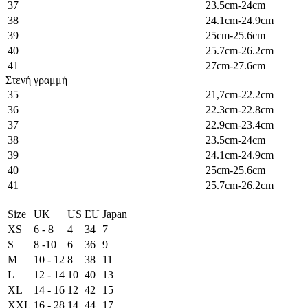
37
23.5cm-24cm
38
24.1cm-24.9cm
39
25cm-25.6cm
40
25.7cm-26.2cm
41
27cm-27.6cm
Στενή γραμμή
35
21,7cm-22.2cm
36
22.3cm-22.8cm
37
22.9cm-23.4cm
38
23.5cm-24cm
39
24.1cm-24.9cm
40
25cm-25.6cm
41
25.7cm-26.2cm
Size
UK
US
EU
Japan
XS
6 - 8
4
34
7
S
8 -10
6
36
9
M
10 - 12
8
38
11
L
12 - 14
10
40
13
XL
14 - 16
12
42
15
XXL
16 - 28
14
44
17