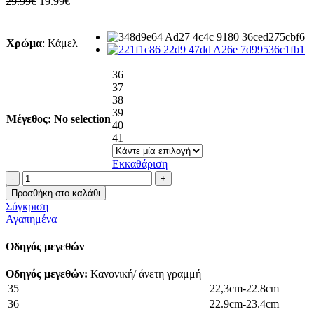
Original
Η
29.99
€
19.99
€
price
τρέχουσα
was:
τιμή
29.99€.
είναι:
Χρώμα
:
Κάμελ
19.99€.
36
37
38
39
Μέγεθος
:
No selection
40
41
Εκκαθάριση
Πέδιλο
flatform
Προσθήκη στο καλάθι
με
Σύγκριση
λουράκια
Αγαπημένα
ποσότητα
Οδηγός μεγεθών
Οδηγός μεγεθών:
Κανονική/ άνετη γραμμή
35
22,3cm-22.8cm
36
22.9cm-23.4cm