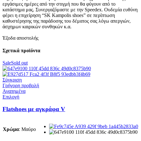
εργάσιμες ημέρες από την στιγμή που θα φύγουν από το
κατάστημα μας. Συνεργαζόμαστε με την Speedex. Oυδεμία ευθύνη
φέρει η επιχείρηση “SK Kampolis shoes” σε περίπτωση
καθυστέρησης της παράδοσης του δέματος σας λόγω απεργιών,
άσχημων καιρικών συνθηκών κ.α.
Έξοδα αποστολής
Σχετικά προϊόντα
Sale
Sold out
Σύγκριση
Γρήγορη προβολή
Αγαπημένα
Αυτό
Επιλογή
το
προϊόν
Flatshoes με αγκράφα V
έχει
πολλαπλές
παραλλαγές.
Χρώμα
:
Μαύρο
Οι
επιλογές