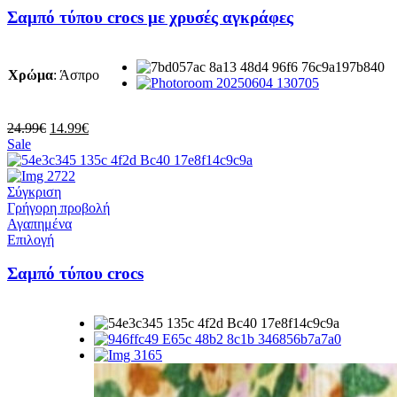
προϊόν
Σαμπό τύπου crocs με χρυσές αγκράφες
έχει
πολλαπλές
παραλλαγές.
Χρώμα
:
Άσπρο
Οι
επιλογές
μπορούν
να
Original
Η
24.99
€
14.99
€
επιλεγούν
price
τρέχουσα
Sale
στη
was:
τιμή
σελίδα
24.99€.
είναι:
του
14.99€.
Σύγκριση
προϊόντος
Γρήγορη προβολή
Αγαπημένα
Αυτό
Επιλογή
το
προϊόν
Σαμπό τύπου crocs
έχει
πολλαπλές
παραλλαγές.
Οι
επιλογές
μπορούν
να