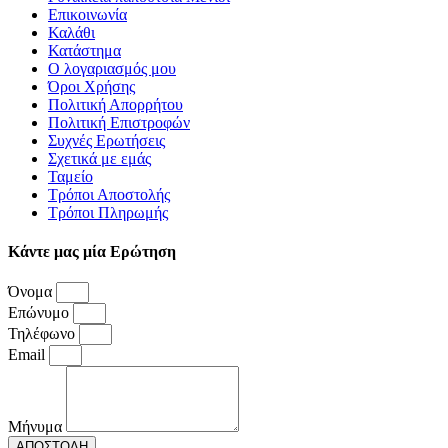
Επικοινωνία
Καλάθι
Κατάστημα
Ο λογαριασμός μου
Όροι Χρήσης
Πολιτική Απορρήτου
Πολιτική Επιστροφών
Συχνές Ερωτήσεις
Σχετικά με εμάς
Ταμείο
Τρόποι Αποστολής
Τρόποι Πληρωμής
Κάντε μας μία Ερώτηση
Όνομα
Επώνυμο
Τηλέφωνο
Email
Μήνυμα
ΑΠΟΣΤΟΛΗ