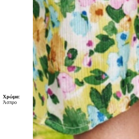
Χρώμα
:
Άσπρο