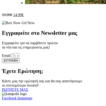
Original
Η
19.99
€
14.99
€
price
τρέχουσα
was:
τιμή
19.99€.
είναι:
14.99€.
Εγγραφείτε στο Newsletter μας
Εγγραφείτε για να λαμβάνετε πρώτοι
τα νέα και τις ενημερώσεις μας!
Email
ΕΓΓΡΑΦΗ
Έχετε Ερώτηση;
Κάντε μας την ερώτησή σας και θα σας απαντήσουμε
το συντομότερο δυνατό!
ΡΩΤΗΣΤΕ ΜΑΣ
Facebook
Instagram