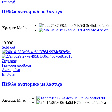
Αυτό
Επιλογή
το
προϊόν
Πέδιλο ανατομικό με λάστιχα
έχει
πολλαπλές
παραλλαγές.
Χρώμα
:
Μαύρο
Οι
επιλογές
μπορούν
να
19.99
€
επιλεγούν
Sold out
στη
σελίδα
του
Σύγκριση
προϊόντος
Γρήγορη προβολή
Αγαπημένα
Αυτό
Επιλογή
το
προϊόν
Πέδιλο ανατομικό με λάστιχα
έχει
πολλαπλές
παραλλαγές.
Χρώμα
:
Μπεζ
Οι
επιλογές
μπορούν