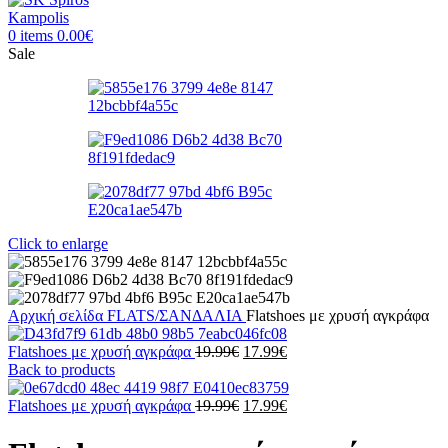
0
items
0.00
€
Sale
Click to enlarge
Αρχική σελίδα
FLATS/ΣΑΝΔΑΛΙΑ
Flatshoes με χρυσή αγκράφα
Original
Η
Flatshoes με χρυσή αγκράφα
19.99
€
17.99
€
price
τρέχουσα
Back to products
was:
τιμή
19.99€.
Original
είναι:
Η
Flatshoes με χρυσή αγκράφα
19.99
€
17.99
€
price
17.99€.
τρέχουσα
was:
τιμή