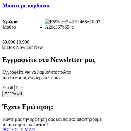
προϊόν
Μπότα με κορδόνια
έχει
πολλαπλές
παραλλαγές.
Χρώμα
:
Οι
Μαύρο
επιλογές
μπορούν
να
Original
Η
39.99
€
19.99
€
επιλεγούν
price
τρέχουσα
στη
was:
τιμή
σελίδα
39.99€.
είναι:
Εγγραφείτε στο Newsletter μας
του
19.99€.
προϊόντος
Εγγραφείτε για να λαμβάνετε πρώτοι
τα νέα και τις ενημερώσεις μας!
Email
ΕΓΓΡΑΦΗ
Έχετε Ερώτηση;
Κάντε μας την ερώτησή σας και θα σας απαντήσουμε
το συντομότερο δυνατό!
ΡΩΤΗΣΤΕ ΜΑΣ