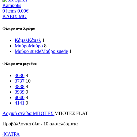
0
items
0.00
€
ΚΛΕΙΣΙΜΟ
Φίλτρο ανά Χρώμα
Κάμελ
Κάμελ
1
Μαύρο
Μαύρο
8
Μαύρο-suede
Μαύρο-suede
1
Φίλτρο ανά μέγεθος
36
36
9
37
37
10
38
38
9
39
39
9
40
40
9
41
41
9
Αρχική σελίδα
ΜΠΟΤΕΣ
ΜΠΟΤΕΣ FLAT
Sorted
Προβάλλονται όλα - 10 αποτελέσματα
by
ΦΙΛΤΡΑ
latest