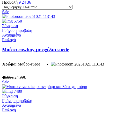
Προβολή
9
24
36
Sale
Σύγκριση
Γρήγορη προβολή
Αγαπημένα
Αυτό
Επιλογή
το
προϊόν
Μπότα cowboy με σχέδια suede
έχει
πολλαπλές
παραλλαγές.
Χρώμα
:
Μαύρο-suede
Οι
επιλογές
μπορούν
Original
Η
49.99
€
24.99
€
να
price
τρέχουσα
Sale
επιλεγούν
was:
τιμή
στη
49.99€.
είναι:
σελίδα
24.99€.
Σύγκριση
του
Γρήγορη προβολή
προϊόντος
Αγαπημένα
Αυτό
Επιλογή
το