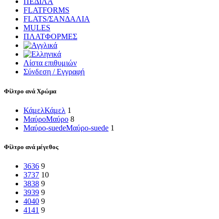
ΠΕΔΙΛΑ
FLATFORMS
FLATS/ΣΑΝΔΑΛΙΑ
MULES
ΠΛΑΤΦΟΡΜΕΣ
Λίστα επιθυμιών
Σύνδεση / Εγγραφή
Φίλτρο ανά Χρώμα
Κάμελ
Κάμελ
1
Μαύρο
Μαύρο
8
Μαύρο-suede
Μαύρο-suede
1
Φίλτρο ανά μέγεθος
36
36
9
37
37
10
38
38
9
39
39
9
40
40
9
41
41
9