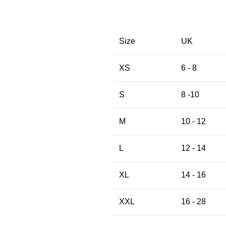
Size
UK
XS
6 - 8
S
8 -10
M
10 - 12
L
12 - 14
XL
14 - 16
XXL
16 - 28