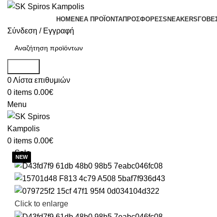
HOME
ΝΕΑ ΠΡΟΪΟΝΤΑ
ΠΡΟΣΦΟΡΕΣ
SNEAKERS
ΓΟΒΕ
Σύνδεση / Εγγραφή
Search
0
Λίστα επιθυμιών
0
items
0.00
€
Menu
0
items
0.00
€
Sale
Click to enlarge