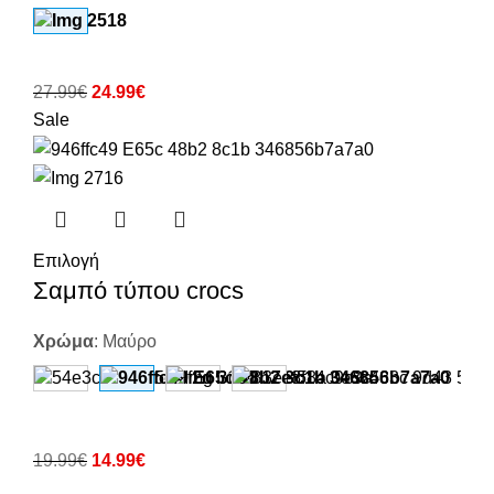
27.99
€
24.99
€
Sale
Επιλογή
Σαμπό τύπου crocs
Χρώμα
:
Μαύρο
19.99
€
14.99
€