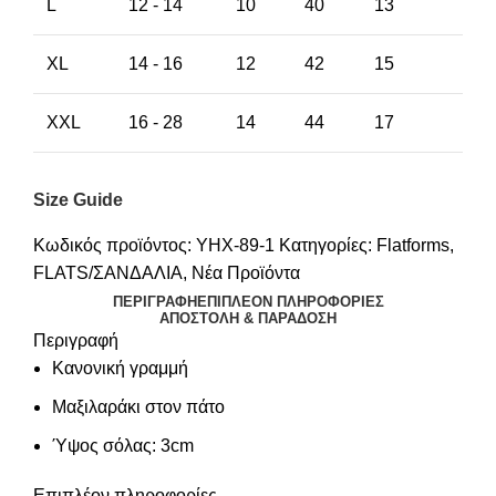
L
12 - 14
10
40
13
XL
14 - 16
12
42
15
XXL
16 - 28
14
44
17
Size Guide
Κωδικός προϊόντος:
YHX-89-1
Κατηγορίες:
Flatforms
,
FLATS/ΣΑΝΔΑΛΙΑ
,
Νέα Προϊόντα
ΠΕΡΙΓΡΑΦΉ
ΕΠΙΠΛΈΟΝ ΠΛΗΡΟΦΟΡΊΕΣ
ΑΠΟΣΤΟΛΉ & ΠΑΡΆΔΟΣΗ
Περιγραφή
Κανονική γραμμή
Μαξιλαράκι στον πάτο
Ύψος σόλας: 3cm
Επιπλέον πληροφορίες