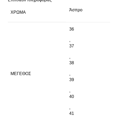
Άσπρο
ΧΡΏΜΑ
36
,
37
,
38
ΜΈΓΕΘΟΣ
,
39
,
40
,
41