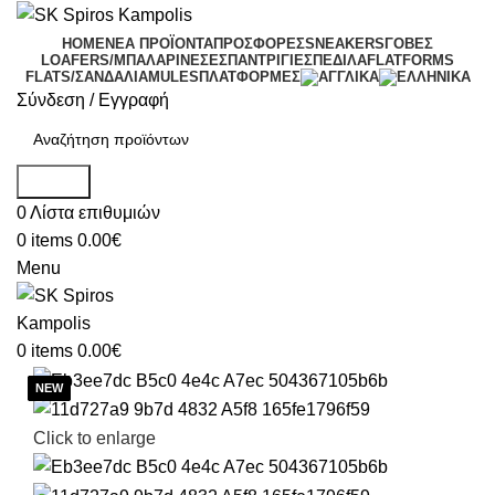
HOME
ΝΕΑ ΠΡΟΪΟΝΤΑ
ΠΡΟΣΦΟΡΕΣ
SNEAKERS
ΓΟΒΕΣ
LOAFERS/ΜΠΑΛΑΡΙΝΕΣ
ΕΣΠΑΝΤΡΙΓΙΕΣ
ΠΕΔΙΛΑ
FLATFORMS
FLATS/ΣΑΝΔΑΛΙΑ
MULES
ΠΛΑΤΦΟΡΜΕΣ
Σύνδεση / Εγγραφή
Search
0
Λίστα επιθυμιών
0
items
0.00
€
Menu
0
items
0.00
€
Click to enlarge