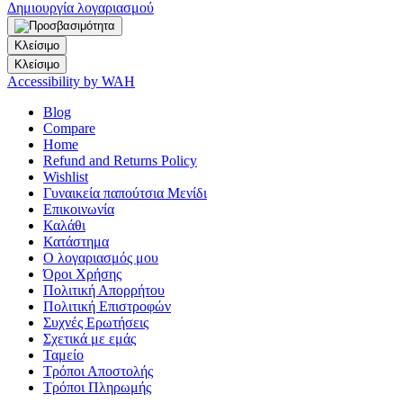
Δημιουργία λογαριασμού
Κλείσιμο
Κλείσιμο
Accessibility by WAH
Blog
Compare
Home
Refund and Returns Policy
Wishlist
Γυναικεία παπούτσια Μενίδι
Επικοινωνία
Καλάθι
Κατάστημα
Ο λογαριασμός μου
Όροι Χρήσης
Πολιτική Απορρήτου
Πολιτική Επιστροφών
Συχνές Ερωτήσεις
Σχετικά με εμάς
Ταμείο
Τρόποι Αποστολής
Τρόποι Πληρωμής