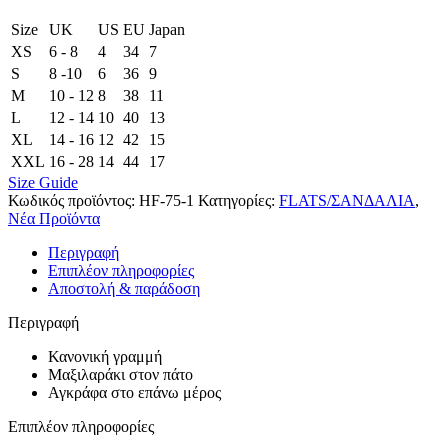
Size
UK
US
EU
Japan
XS
6 - 8
4
34
7
S
8 -10
6
36
9
M
10 - 12
8
38
11
L
12 - 14
10
40
13
XL
14 - 16
12
42
15
XXL
16 - 28
14
44
17
Size Guide
Κωδικός προϊόντος:
HF-75-1
Κατηγορίες:
FLATS/ΣΑΝΔΑΛΙΑ
,
Νέα Προϊόντα
Περιγραφή
Επιπλέον πληροφορίες
Αποστολή & παράδοση
Περιγραφή
Κανονική γραμμή
Μαξιλαράκι στον πάτο
Αγκράφα στο επάνω μέρος
Επιπλέον πληροφορίες