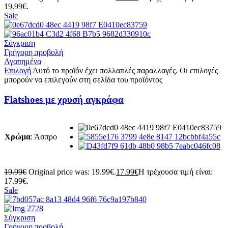
19.99€.
Sale
Σύγκριση
Γρήγορη προβολή
Αγαπημένα
Επιλογή
Αυτό το προϊόν έχει πολλαπλές παραλλαγές. Οι επιλογές
μπορούν να επιλεγούν στη σελίδα του προϊόντος
Flatshoes με χρυσή αγκράφα
Χρώμα
:
Άσπρο
19.99
€
Original price was: 19.99€.
17.99
€
Η τρέχουσα τιμή είναι:
17.99€.
Sale
Σύγκριση
Γρήγορη προβολή