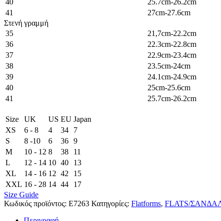
40
25.7cm-26.2cm
41
27cm-27.6cm
Στενή γραμμή
35
21,7cm-22.2cm
36
22.3cm-22.8cm
37
22.9cm-23.4cm
38
23.5cm-24cm
39
24.1cm-24.9cm
40
25cm-25.6cm
41
25.7cm-26.2cm
Size
UK
US
EU
Japan
XS
6 - 8
4
34
7
S
8 -10
6
36
9
M
10 - 12
8
38
11
L
12 - 14
10
40
13
XL
14 - 16
12
42
15
XXL
16 - 28
14
44
17
Size Guide
Κωδικός προϊόντος:
E7263
Κατηγορίες:
Flatforms
,
FLATS/ΣΑΝΔΑ
Περιγραφή