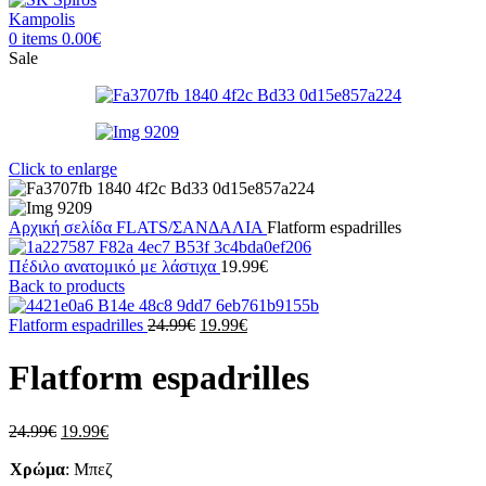
0
items
0.00
€
Sale
Click to enlarge
Αρχική σελίδα
FLATS/ΣΑΝΔΑΛΙΑ
Flatform espadrilles
Πέδιλο ανατομικό με λάστιχα
19.99
€
Back to products
Original
Η
Flatform espadrilles
24.99
€
19.99
€
price
τρέχουσα
was:
τιμή
Flatform espadrilles
24.99€.
είναι:
19.99€.
Original
Η
24.99
€
19.99
€
price
τρέχουσα
Χρώμα
was:
:
Μπεζ
τιμή