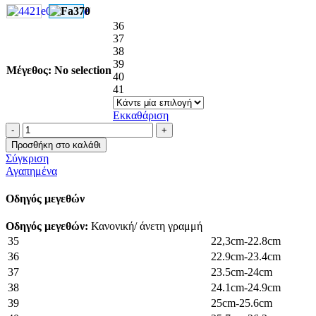
24.99€.
είναι:
19.99€.
36
37
38
39
Μέγεθος
:
No selection
40
41
Εκκαθάριση
Flatform
espadrilles
Προσθήκη στο καλάθι
ποσότητα
Σύγκριση
Αγαπημένα
Οδηγός μεγεθών
Οδηγός μεγεθών:
Κανονική/ άνετη γραμμή
35
22,3cm-22.8cm
36
22.9cm-23.4cm
37
23.5cm-24cm
38
24.1cm-24.9cm
39
25cm-25.6cm