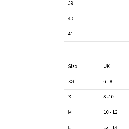
39
40
41
Size
UK
XS
6 - 8
S
8 -10
M
10 - 12
L
12 - 14