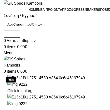
HOME
ΝΕΑ ΠΡΟΪΟΝΤΑ
ΠΡΟΣΦΟΡΕΣ
SNEAKERS
ΓΟΒΕ
Σύνδεση / Εγγραφή
Search
0
Λίστα επιθυμιών
0
items
0.00
€
Menu
0
items
0.00
€
Click to enlarge