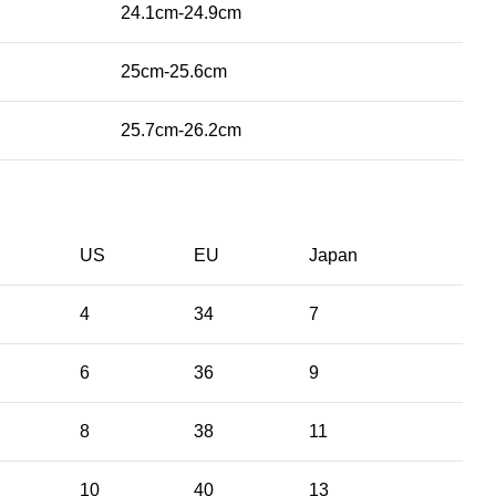
24.1cm-24.9cm
25cm-25.6cm
25.7cm-26.2cm
US
EU
Japan
4
34
7
6
36
9
8
38
11
10
40
13