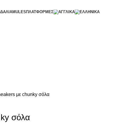
ΝΔΑΛΙΑ
MULES
ΠΛΑΤΦΟΡΜΕΣ
eakers με chunky σόλα
nky σόλα