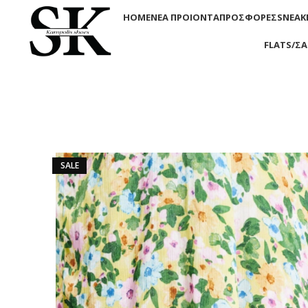
HOME
ΝΕΑ ΠΡΟΙΟΝΤΑ
ΠΡΟΣΦΟΡΕΣ
SNEAK
FLATS/Σ
SALE