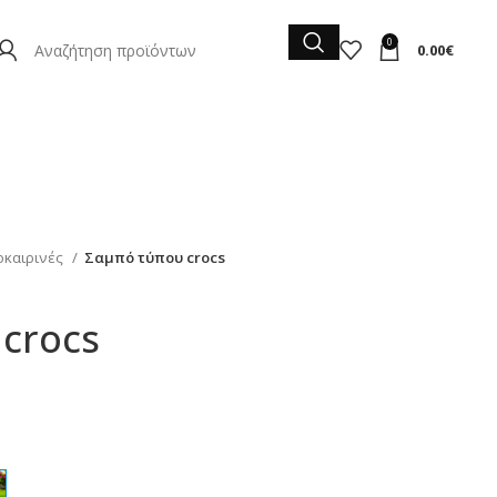
0
0.00
€
οκαιρινές
Σαμπό τύπου crocs
crocs