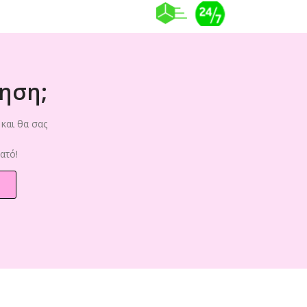
ηση;
και θα σας
ατό!