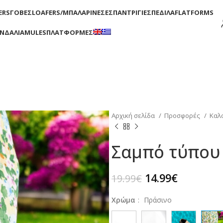
ERS
ΓΟΒΕΣ
LOAFERS/ΜΠΑΛΑΡΙΝΕΣ
ΕΣΠΑΝΤΡΙΓΙΕΣ
ΠΕΔΙΛΑ
FLATFORMS
ΑΝΔΑΛΙΑ
MULES
ΠΛΑΤΦΟΡΜΕΣ
Αρχική σελίδα
Προσφορές
Καλ
Σαμπό τύπου 
14.99
€
19.99
€
Χρώμα
:
Πράσινο