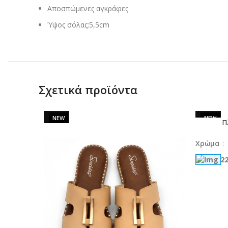
Αποσπώμενες αγκράφες
Ύψος σόλας:5,5cm
Σχετικά προϊόντα
SALE
SALE
Π
ΕΠΙΛΟΓΉ
Χρώμα
: