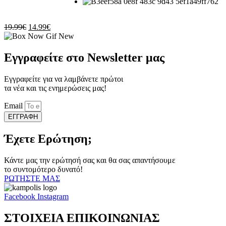
στη
σελίδα
του
Original
Η
19.99
€
14.99
€
προϊόντος
price
τρέχουσα
was:
τιμή
19.99€.
είναι:
Εγγραφείτε στο Newsletter μας
14.99€.
Εγγραφείτε για να λαμβάνετε πρώτοι
τα νέα και τις ενημερώσεις μας!
Email
ΕΓΓΡΑΦΗ
Έχετε Ερώτηση;
Κάντε μας την ερώτησή σας και θα σας απαντήσουμε
το συντομότερο δυνατό!
ΡΩΤΗΣΤΕ ΜΑΣ
Facebook
Instagram
ΣΤΟΙΧΕΙΑ ΕΠΙΚΟΙΝΩΝΙΑΣ