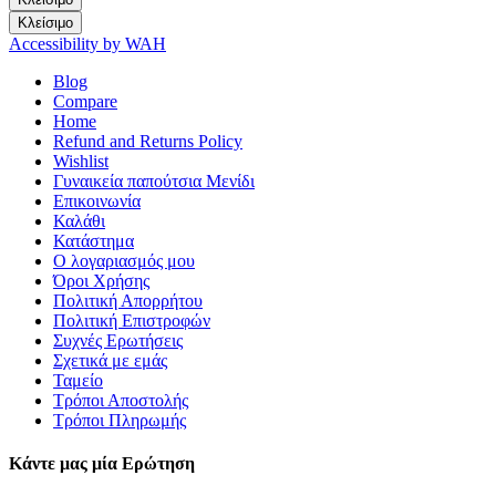
Κλείσιμο
Accessibility by WAH
Blog
Compare
Home
Refund and Returns Policy
Wishlist
Γυναικεία παπούτσια Μενίδι
Επικοινωνία
Καλάθι
Κατάστημα
Ο λογαριασμός μου
Όροι Χρήσης
Πολιτική Απορρήτου
Πολιτική Επιστροφών
Συχνές Ερωτήσεις
Σχετικά με εμάς
Ταμείο
Τρόποι Αποστολής
Τρόποι Πληρωμής
Κάντε μας μία Ερώτηση