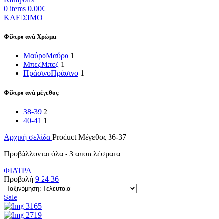
0
items
0.00
€
ΚΛΕΙΣΙΜΟ
Φίλτρο ανά Χρώμα
Μαύρο
Μαύρο
1
Μπεζ
Μπεζ
1
Πράσινο
Πράσινο
1
Φίλτρο ανά μέγεθος
38-39
2
40-41
1
Αρχική σελίδα
Product Μέγεθος
36-37
Sorted
Προβάλλονται όλα - 3 αποτελέσματα
by
ΦΙΛΤΡΑ
latest
Προβολή
9
24
36
Sale