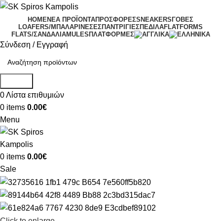
HOME
ΝΕΑ ΠΡΟΪΟΝΤΑ
ΠΡΟΣΦΟΡΕΣ
SNEAKERS
ΓΟΒΕΣ
LOAFERS/ΜΠΑΛΑΡΙΝΕΣ
ΕΣΠΑΝΤΡΙΓΙΕΣ
ΠΕΔΙΛΑ
FLATFORMS
FLATS/ΣΑΝΔΑΛΙΑ
MULES
ΠΛΑΤΦΟΡΜΕΣ
Σύνδεση / Εγγραφή
Search
0
Λίστα επιθυμιών
0
items
0.00
€
Menu
0
items
0.00
€
Sale
Click to enlarge