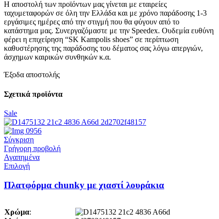
Η αποστολή των προϊόντων μας γίνεται με εταιρείες
ταχυμεταφορών σε όλη την Ελλάδα και με χρόνο παράδοσης 1-3
εργάσιμες ημέρες από την στιγμή που θα φύγουν από το
κατάστημα μας. Συνεργαζόμαστε με την Speedex. Oυδεμία ευθύνη
φέρει η επιχείρηση “SK Kampolis shoes” σε περίπτωση
καθυστέρησης της παράδοσης του δέματος σας λόγω απεργιών,
άσχημων καιρικών συνθηκών κ.α.
Έξοδα αποστολής
Σχετικά προϊόντα
Sale
Σύγκριση
Γρήγορη προβολή
Αγαπημένα
Αυτό
Επιλογή
το
προϊόν
Πλατφόρμα chunky με χιαστί λουράκια
έχει
πολλαπλές
παραλλαγές.
Χρώμα
:
Οι