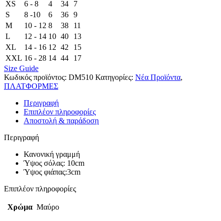
XS
6 - 8
4
34
7
S
8 -10
6
36
9
M
10 - 12
8
38
11
L
12 - 14
10
40
13
XL
14 - 16
12
42
15
XXL
16 - 28
14
44
17
Size Guide
Κωδικός προϊόντος:
DM510
Κατηγορίες:
Νέα Προϊόντα
,
ΠΛΑΤΦΟΡΜΕΣ
Περιγραφή
Επιπλέον πληροφορίες
Αποστολή & παράδοση
Περιγραφή
Κανονική γραμμή
Ύψος σόλας: 10cm
Ύψος φιάπας:3cm
Επιπλέον πληροφορίες
Χρώμα
Μαύρο