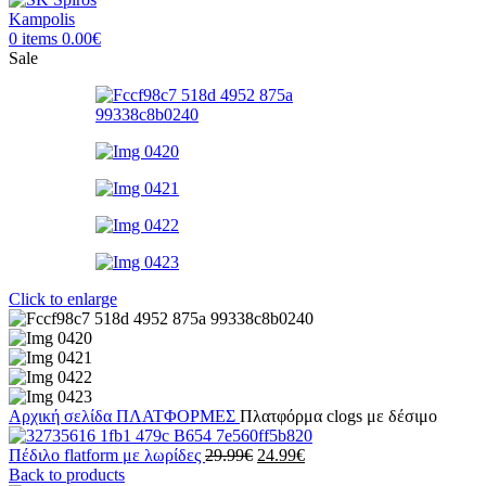
0
items
0.00
€
Sale
Click to enlarge
Αρχική σελίδα
ΠΛΑΤΦΟΡΜΕΣ
Πλατφόρμα clogs με δέσιμο
Original
Η
Πέδιλο flatform με λωρίδες
29.99
€
24.99
€
price
τρέχουσα
Back to products