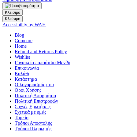
Κλείσιμο
Κλείσιμο
Accessibility by WAH
Blog
Compare
Home
Refund and Returns Policy
Wishlist
Γυναικεία παπούτσια Μενίδι
Επικοινωνία
Καλάθι
Κατάστημα
Ο λογαριασμός μου
Όροι Χρήσης
Πολιτική Απορρήτου
Πολιτική Επιστροφών
Συχνές Ερωτήσεις
Σχετικά με εμάς
Ταμείο
Τρόποι Αποστολής
Τρόποι Πληρωμής