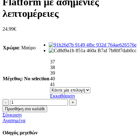
Flatform με ασημένιες
λεπτομέρειες
24.99
€
Χρώμα
:
Μαύρο
37
38
39
Μέγεθος
:
No selection
40
41
Εκκαθάριση
Flatform
με
Προσθήκη στο καλάθι
ασημένιες
Σύγκριση
λεπτομέρειες
Αγαπημένα
ποσότητα
Οδηγός μεγεθών