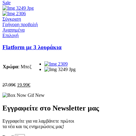
επιλεγούν
price
τρέχουσα
Sale
στη
was:
τιμή
σελίδα
27.99€.
είναι:
του
19.99€.
Σύγκριση
προϊόντος
Γρήγορη προβολή
Αγαπημένα
Αυτό
Επιλογή
το
προϊόν
Flatform με 3 λουράκια
έχει
πολλαπλές
παραλλαγές.
Χρώμα
:
Μπεζ
Οι
επιλογές
μπορούν
να
Original
Η
27.99
€
19.99
€
επιλεγούν
price
τρέχουσα
στη
was:
τιμή
σελίδα
27.99€.
είναι:
του
19.99€.
Εγγραφείτε στο Newsletter μας
προϊόντος
Εγγραφείτε για να λαμβάνετε πρώτοι
τα νέα και τις ενημερώσεις μας!