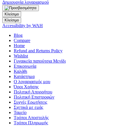
Δημιουργία λογαριασμού
Κλείσιμο
Κλείσιμο
Accessibility by WAH
Blog
Compare
Home
Refund and Returns Policy
Wishlist
Γυναικεία παπούτσια Μενίδι
Επικοινωνία
Καλάθι
Κατάστημα
Ο λογαριασμός μου
Όροι Χρήσης
Πολιτική Απορρήτου
Πολιτική Επιστροφών
Συχνές Ερωτήσεις
Σχετικά με εμάς
Ταμείο
Τρόποι Αποστολής
Τρόποι Πληρωμής