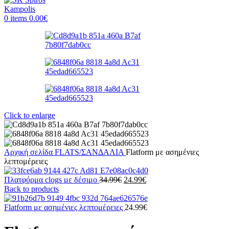
0
items
0.00
€
Click to enlarge
Αρχική σελίδα
FLATS/ΣΑΝΔΑΛΙΑ
Flatform με ασημένιες
λεπτομέρειες
Original
Η
Πλατφόρμα clogs με δέσιμο
34.99
€
24.99
€
price
τρέχουσα
Back to products
was:
τιμή
34.99€.
είναι:
Flatform με ασημένιες λεπτομέρειες
24.99
€
24.99€.