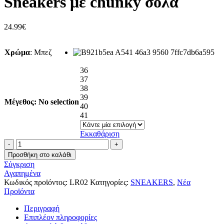
Sneakers με chunky σόλα
24.99€.
είναι:
19.99€.
24.99
€
Χρώμα
:
Μπεζ
36
37
38
39
Μέγεθος
:
No selection
40
41
Εκκαθάριση
Sneakers
με
Προσθήκη στο καλάθι
chunky
Σύγκριση
σόλα
Αγαπημένα
ποσότητα
Κωδικός προϊόντος:
LR02
Κατηγορίες:
SNEAKERS
,
Νέα
Προϊόντα
Περιγραφή
Επιπλέον πληροφορίες