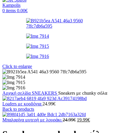
0
items
0.00
€
Click to enlarge
Αρχική σελίδα
SNEAKERS
Sneakers με chunky σόλα
Loafers με κορδόνια
24.99
€
Back to products
Original
Η
Μπαλαρίνα μυτερή με λουράκι
24.99
€
19.99
€
price
τρέχουσα
was:
τιμή