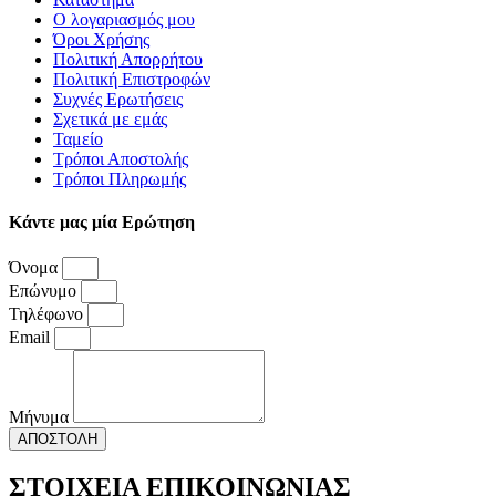
Ο λογαριασμός μου
Όροι Χρήσης
Πολιτική Απορρήτου
Πολιτική Επιστροφών
Συχνές Ερωτήσεις
Σχετικά με εμάς
Ταμείο
Τρόποι Αποστολής
Τρόποι Πληρωμής
Κάντε μας μία Ερώτηση
Όνομα
Επώνυμο
Τηλέφωνο
Email
Μήνυμα
ΑΠΟΣΤΟΛΗ
ΣΤΟΙΧΕΙΑ ΕΠΙΚΟΙΝΩΝΙΑΣ