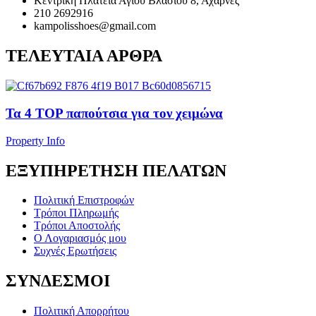
Κεντρική Πλατεία Αγίου Βλασίου 8, Αχαρνές
210 2692916
kampolisshoes@gmail.com
ΤΕΛΕΥΤΑΙΑ ΑΡΘΡΑ
Τα 4 TOP παπούτσια για τον χειμώνα
Property Info
ΕΞΥΠΗΡΕΤΗΣΗ ΠΕΛΑΤΩΝ
Πολιτική Επιστροφών
Τρόποι Πληρωμής
Τρόποι Αποστολής
Ο Λογαριασμός μου
Συχνές Ερωτήσεις
ΣΥΝΔΕΣΜΟΙ
Πολιτική Απορρήτου