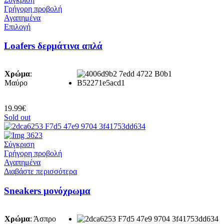
του
Γρήγορη προβολή
προϊόντος
Αγαπημένα
Αυτό
Επιλογή
το
προϊόν
Loafers δερμάτινα απλά
έχει
πολλαπλές
παραλλαγές.
Χρώμα
:
Οι
Μαύρο
επιλογές
μπορούν
να
19.99
€
επιλεγούν
Sold out
στη
σελίδα
του
Σύγκριση
προϊόντος
Γρήγορη προβολή
Αγαπημένα
Διαβάστε περισσότερα
Sneakers μονόχρωμα
Χρώμα
:
Άσπρο