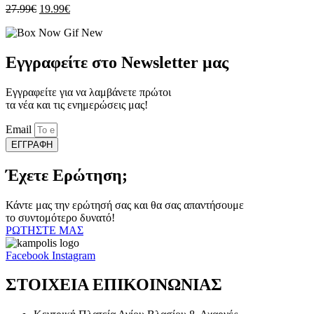
επιλεγούν
Original
Η
27.99
€
19.99
€
στη
price
τρέχουσα
σελίδα
was:
τιμή
του
27.99€.
είναι:
προϊόντος
19.99€.
Εγγραφείτε στο Newsletter μας
Εγγραφείτε για να λαμβάνετε πρώτοι
τα νέα και τις ενημερώσεις μας!
Email
ΕΓΓΡΑΦΗ
Έχετε Ερώτηση;
Κάντε μας την ερώτησή σας και θα σας απαντήσουμε
το συντομότερο δυνατό!
ΡΩΤΗΣΤΕ ΜΑΣ
Facebook
Instagram
ΣΤΟΙΧΕΙΑ ΕΠΙΚΟΙΝΩΝΙΑΣ