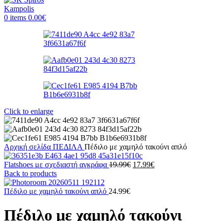
0
items
0.00
€
Click to enlarge
Αρχική σελίδα
ΠΕΔΙΛΑ
Πέδιλο με χαμηλό τακούνι απλό
Original
Η
Flatshoes με σχεδιαστή αγκράφα
19.99
€
17.99
€
price
τρέχουσα
Back to products
was:
τιμή
19.99€.
είναι:
Πέδιλο με χαμηλό τακούνι απλό
24.99
€
17.99€.
Πέδιλο με χαμηλό τακούνι