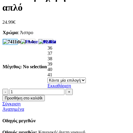
απλό
24.99
€
Χρώμα
:
Άσπρο
36
37
38
39
Μέγεθος
:
No selection
40
41
Εκκαθάριση
Πέδιλο
με
Προσθήκη στο καλάθι
χαμηλό
Σύγκριση
τακούνι
Αγαπημένα
απλό
ποσότητα
Οδηγός μεγεθών
Οδηγός μεγεθών:
Κανονική/ άνετη γραμμή