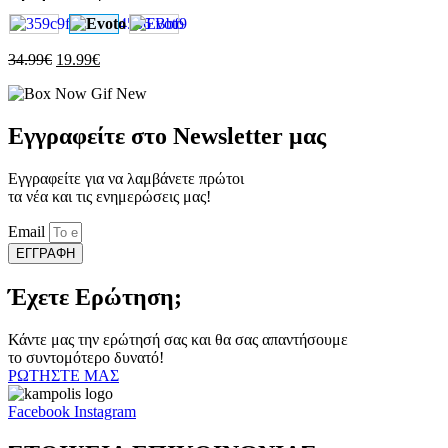
παραλλαγές.
Οι
επιλογές
μπορούν
Original
Η
34.99
€
19.99
€
να
price
τρέχουσα
επιλεγούν
was:
τιμή
στη
34.99€.
είναι:
σελίδα
19.99€.
Εγγραφείτε στο Newsletter μας
του
προϊόντος
Εγγραφείτε για να λαμβάνετε πρώτοι
τα νέα και τις ενημερώσεις μας!
Email
ΕΓΓΡΑΦΗ
Έχετε Ερώτηση;
Κάντε μας την ερώτησή σας και θα σας απαντήσουμε
το συντομότερο δυνατό!
ΡΩΤΗΣΤΕ ΜΑΣ
Facebook
Instagram