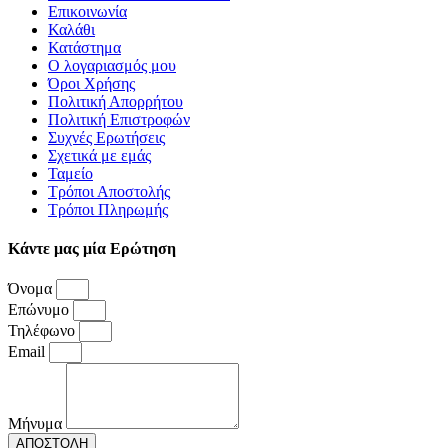
Επικοινωνία
Καλάθι
Κατάστημα
Ο λογαριασμός μου
Όροι Χρήσης
Πολιτική Απορρήτου
Πολιτική Επιστροφών
Συχνές Ερωτήσεις
Σχετικά με εμάς
Ταμείο
Τρόποι Αποστολής
Τρόποι Πληρωμής
Κάντε μας μία Ερώτηση
Όνομα
Επώνυμο
Τηλέφωνο
Email
Μήνυμα
ΑΠΟΣΤΟΛΗ