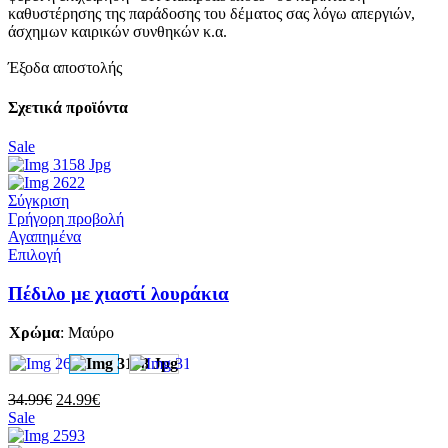
καθυστέρησης της παράδοσης του δέματος σας λόγω απεργιών,
άσχημων καιρικών συνθηκών κ.α.
Έξοδα αποστολής
Σχετικά προϊόντα
Sale
Σύγκριση
Γρήγορη προβολή
Αγαπημένα
Αυτό
Επιλογή
το
προϊόν
Πέδιλο με χιαστί λουράκια
έχει
πολλαπλές
Χρώμα
:
Μαύρο
παραλλαγές.
Οι
επιλογές
μπορούν
Original
Η
34.99
€
24.99
€
να
price
τρέχουσα
Sale
επιλεγούν
was:
τιμή