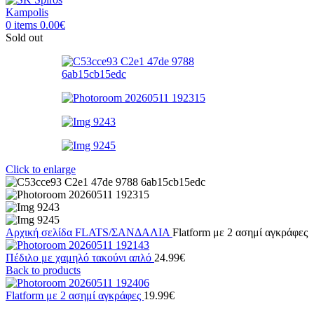
0
items
0.00
€
Sold out
Click to enlarge
Αρχική σελίδα
FLATS/ΣΑΝΔΑΛΙΑ
Flatform με 2 ασημί αγκράφες
Πέδιλο με χαμηλό τακούνι απλό
24.99
€
Back to products
Flatform με 2 ασημί αγκράφες
19.99
€