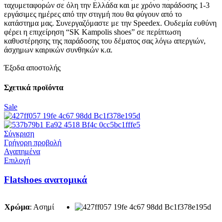
ταχυμεταφορών σε όλη την Ελλάδα και με χρόνο παράδοσης 1-3
εργάσιμες ημέρες από την στιγμή που θα φύγουν από το
κατάστημα μας. Συνεργαζόμαστε με την Speedex. Oυδεμία ευθύνη
φέρει η επιχείρηση “SK Kampolis shoes” σε περίπτωση
καθυστέρησης της παράδοσης του δέματος σας λόγω απεργιών,
άσχημων καιρικών συνθηκών κ.α.
Έξοδα αποστολής
Σχετικά προϊόντα
Sale
Σύγκριση
Γρήγορη προβολή
Αγαπημένα
Αυτό
Επιλογή
το
προϊόν
Flatshoes ανατομικά
έχει
πολλαπλές
παραλλαγές.
Χρώμα
:
Ασημί
Οι