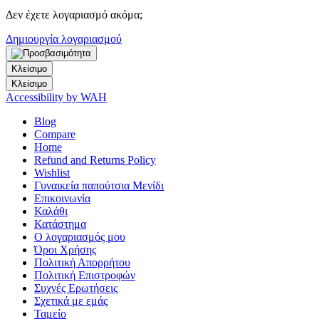
Δεν έχετε λογαριασμό ακόμα;
Δημιουργία λογαριασμού
Κλείσιμο
Κλείσιμο
Accessibility by WAH
Blog
Compare
Home
Refund and Returns Policy
Wishlist
Γυναικεία παπούτσια Μενίδι
Επικοινωνία
Καλάθι
Κατάστημα
Ο λογαριασμός μου
Όροι Χρήσης
Πολιτική Απορρήτου
Πολιτική Επιστροφών
Συχνές Ερωτήσεις
Σχετικά με εμάς
Ταμείο