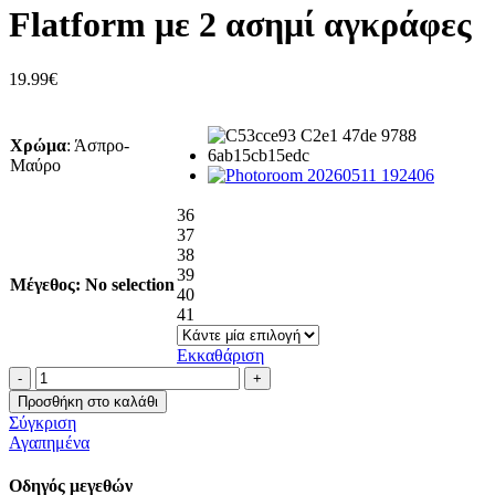
Flatform με 2 ασημί αγκράφες
19.99
€
Χρώμα
:
Άσπρο-
Μαύρο
36
37
38
39
Μέγεθος
:
No selection
40
41
Εκκαθάριση
Flatform
με
Προσθήκη στο καλάθι
2
Σύγκριση
ασημί
Αγαπημένα
αγκράφες
ποσότητα
Οδηγός μεγεθών