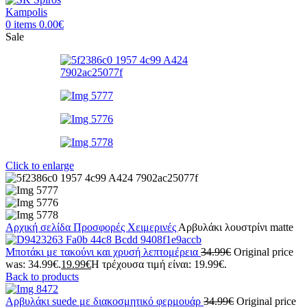
0
items
0.00
€
Sale
Click to enlarge
Αρχική σελίδα
Προσφορές
Χειμερινές
Αρβυλάκι λουστρίνι matte
Μποτάκι με τακούνι και χρυσή λεπτομέρεια
34.99
€
Original price
was: 34.99€.
19.99
€
Η τρέχουσα τιμή είναι: 19.99€.
Back to products
Αρβυλάκι suede με διακοσμητικό φερμουάρ
34.99
€
Original price