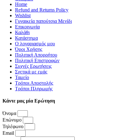
Home
Refund and Returns Policy
Wishlist
Γυναικεία παπούτσια Μενίδι
Επικοινωνία
Καλάθι
Κατάστημα
Ο λογαριασμός μου
Όροι Χρήσης
Πολιτική Απορρήτου
Πολιτική Επιστροφών
Συχνές Ερωτήσεις
Σχετικά με εμάς
Ταμείο
Τρόποι Αποστολής
Τρόποι Πληρωμής
Κάντε μας μία Ερώτηση
Όνομα
Επώνυμο
Τηλέφωνο
Email