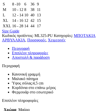
S
8 -10
6
36
9
M
10 - 12
8
38
11
L
12 - 14
10
40
13
XL
14 - 16
12
42
15
XXL
16 - 28
14
44
17
Size Guide
Κωδικός προϊόντος:
ML325-PU
Κατηγορίες:
ΜΠΟΤΑΚΙΑ
ΑΡΒΥΛΑΚΙΑ
,
Προσφορές
,
Χειμερινές
Περιγραφή
Επιπλέον πληροφορίες
Αποστολή & παράδοση
Περιγραφή
Κανονική γραμμή
Μαλακό πάτημα
Ύψος σόλας:4,5 cm
Κορδόνια στο επάνω μέρος
Φερμουάρ στο εσωτερικό
Επιπλέον πληροφορίες
Χρώμα
Μαύρο