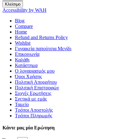
Κλείσιμο
Accessibility by WAH
Blog
Compare
Home
Refund and Returns Policy
Wishlist
Γυναικεία παπούτσια Μενίδι
Επικοινωνία
Καλάθι
Κατάστημα
Ο λογαριασμός μου
Όροι Χρήσης
Πολιτική Απορρήτου
Πολιτική Επιστροφών
Συχνές Ερωτήσεις
Σχετικά με εμάς
Ταμείο
Τρόποι Αποστολής
Τρόποι Πληρωμής
Κάντε μας μία Ερώτηση