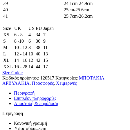
39
24.1cm-24.9cm
40
25cm-25.6cm
41
25.7cm-26.2cm
Size
UK
US
EU
Japan
XS
6 - 8
4
34
7
S
8 -10
6
36
9
M
10 - 12
8
38
11
L
12 - 14
10
40
13
XL
14 - 16
12
42
15
XXL
16 - 28
14
44
17
Size Guide
Κωδικός προϊόντος:
120517
Κατηγορίες:
ΜΠΟΤΑΚΙΑ
ΑΡΒΥΛΑΚΙΑ
,
Προσφορές
,
Χειμερινές
Περιγραφή
Επιπλέον πληροφορίες
Αποστολή & παράδοση
Περιγραφή
Κανονική γραμμή
Ύψος σόλας:3cm