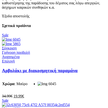
καθυστέρησης της παράδοσης του δέματος σας λόγω απεργιών,
άσχημων καιρικών συνθηκών κ.α.
Έξοδα αποστολής
Σχετικά προϊόντα
Sale
Σύγκριση
Γρήγορη προβολή
Αγαπημένα
Αυτό
Επιλογή
το
προϊόν
Αρβυλάκι με διακοσμητική παραμάνα
έχει
πολλαπλές
παραλλαγές.
Χρώμα
:
Μαύρο
Οι
επιλογές
μπορούν
Original
Η
34.99
€
19.99
€
να
price
τρέχουσα
Sale
επιλεγούν
was:
τιμή