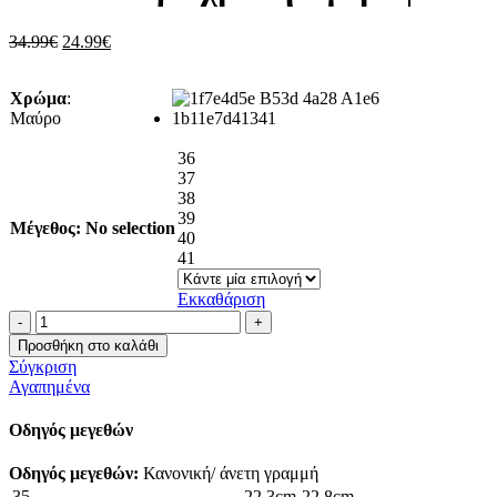
24.99€.
Original
Η
34.99
€
24.99
€
price
τρέχουσα
was:
τιμή
Χρώμα
:
34.99€.
είναι:
Μαύρο
24.99€.
36
37
38
39
Μέγεθος
:
No selection
40
41
Εκκαθάριση
Μποτάκι
με
Προσθήκη στο καλάθι
χρυσή
Σύγκριση
αγκράφα
Αγαπημένα
ποσότητα
Οδηγός μεγεθών
Οδηγός μεγεθών:
Κανονική/ άνετη γραμμή
35
22,3cm-22.8cm