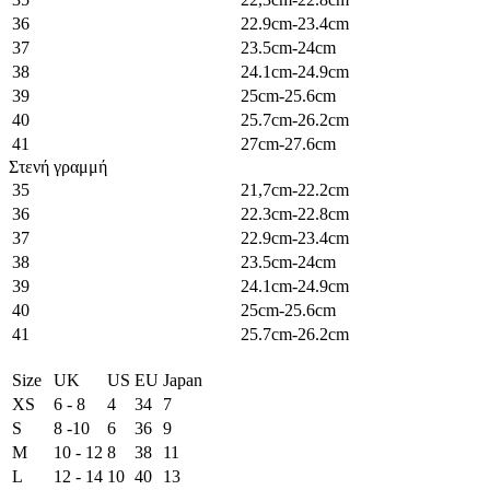
36
22.9cm-23.4cm
37
23.5cm-24cm
38
24.1cm-24.9cm
39
25cm-25.6cm
40
25.7cm-26.2cm
41
27cm-27.6cm
Στενή γραμμή
35
21,7cm-22.2cm
36
22.3cm-22.8cm
37
22.9cm-23.4cm
38
23.5cm-24cm
39
24.1cm-24.9cm
40
25cm-25.6cm
41
25.7cm-26.2cm
Size
UK
US
EU
Japan
XS
6 - 8
4
34
7
S
8 -10
6
36
9
M
10 - 12
8
38
11
L
12 - 14
10
40
13