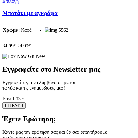
Αυτό
Επιλογή
το
προϊόν
Μποτάκι με αγκράφα
έχει
πολλαπλές
παραλλαγές.
Χρώμα
:
Καφέ
Οι
επιλογές
μπορούν
Original
Η
34.99
€
24.99
€
να
price
τρέχουσα
επιλεγούν
was:
τιμή
στη
34.99€.
είναι:
σελίδα
24.99€.
Εγγραφείτε στο Newsletter μας
του
προϊόντος
Εγγραφείτε για να λαμβάνετε πρώτοι
τα νέα και τις ενημερώσεις μας!
Email
ΕΓΓΡΑΦΗ
Έχετε Ερώτηση;
Κάντε μας την ερώτησή σας και θα σας απαντήσουμε
το συντομότερο δυνατό!