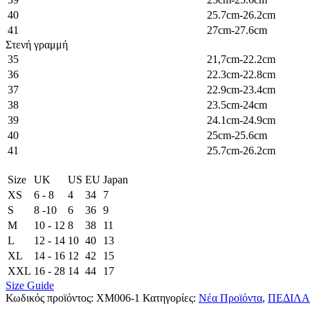
40
25.7cm-26.2cm
41
27cm-27.6cm
Στενή γραμμή
35
21,7cm-22.2cm
36
22.3cm-22.8cm
37
22.9cm-23.4cm
38
23.5cm-24cm
39
24.1cm-24.9cm
40
25cm-25.6cm
41
25.7cm-26.2cm
Size
UK
US
EU
Japan
XS
6 - 8
4
34
7
S
8 -10
6
36
9
M
10 - 12
8
38
11
L
12 - 14
10
40
13
XL
14 - 16
12
42
15
XXL
16 - 28
14
44
17
Size Guide
Κωδικός προϊόντος:
XM006-1
Κατηγορίες:
Νέα Προϊόντα
,
ΠΕΔΙΛΑ