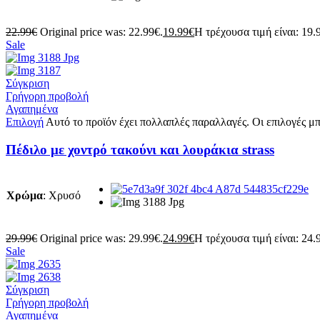
22.99
€
Original price was: 22.99€.
19.99
€
Η τρέχουσα τιμή είναι: 19.
Sale
Σύγκριση
Γρήγορη προβολή
Αγαπημένα
Επιλογή
Αυτό το προϊόν έχει πολλαπλές παραλλαγές. Οι επιλογές μπ
Πέδιλο με χοντρό τακούνι και λουράκια strass
Χρώμα
:
Χρυσό
29.99
€
Original price was: 29.99€.
24.99
€
Η τρέχουσα τιμή είναι: 24.
Sale
Σύγκριση
Γρήγορη προβολή
Αγαπημένα