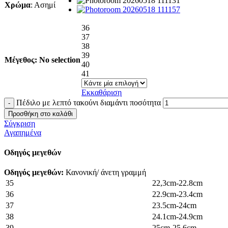
Χρώμα
:
Ασημί
36
37
38
39
Μέγεθος
:
No selection
40
41
Εκκαθάριση
Πέδιλο με λεπτό τακούνι διαμάντι ποσότητα
Προσθήκη στο καλάθι
Σύγκριση
Αγαπημένα
Οδηγός μεγεθών
Οδηγός μεγεθών:
Κανονική/ άνετη γραμμή
35
22,3cm-22.8cm
36
22.9cm-23.4cm
37
23.5cm-24cm
38
24.1cm-24.9cm
39
25cm-25.6cm