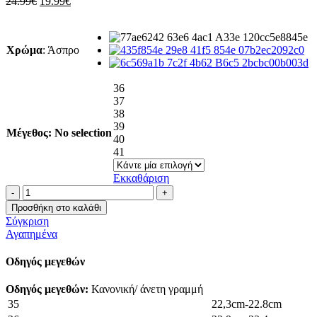
Original
Η
24.99
€
19.99
€
price
τρέχουσα
was:
τιμή
24.99€.
είναι:
Χρώμα
:
Άσπρο
19.99€.
36
37
38
39
Μέγεθος
:
No selection
40
41
Εκκαθάριση
Mule
με
Προσθήκη στο καλάθι
μια
Σύγκριση
φάσα
Αγαπημένα
ποσότητα
Οδηγός μεγεθών
Οδηγός μεγεθών:
Κανονική/ άνετη γραμμή
35
22,3cm-22.8cm