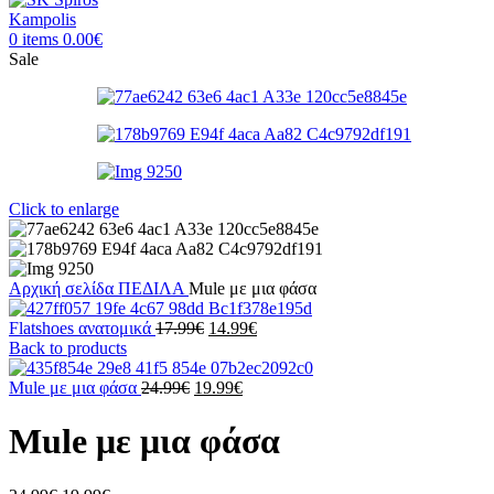
0
items
0.00
€
Sale
Click to enlarge
Αρχική σελίδα
ΠΕΔΙΛΑ
Mule με μια φάσα
Original
Η
Flatshoes ανατομικά
17.99
€
14.99
€
price
τρέχουσα
Back to products
was:
τιμή
Original
17.99€.
Η
είναι:
Mule με μια φάσα
24.99
€
19.99
€
price
τρέχουσα
14.99€.
was:
τιμή
Mule με μια φάσα
24.99€.
είναι:
19.99€.