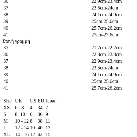
36
22.9cm-23.4cm
37
23.5cm-24cm
38
24.1cm-24.9cm
39
25cm-25.6cm
40
25.7cm-26.2cm
41
27cm-27.6cm
Στενή γραμμή
35
21,7cm-22.2cm
36
22.3cm-22.8cm
37
22.9cm-23.4cm
38
23.5cm-24cm
39
24.1cm-24.9cm
40
25cm-25.6cm
41
25.7cm-26.2cm
Size
UK
US
EU
Japan
XS
6 - 8
4
34
7
S
8 -10
6
36
9
M
10 - 12
8
38
11
L
12 - 14
10
40
13
XL
14 - 16
12
42
15