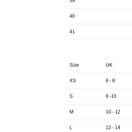
39
40
41
Size
UK
XS
6 - 8
S
8 -10
M
10 - 12
L
12 - 14