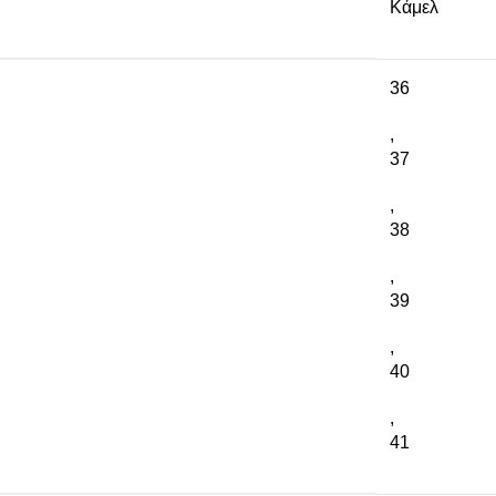
Κάμελ
36
,
37
,
38
,
39
,
40
,
41