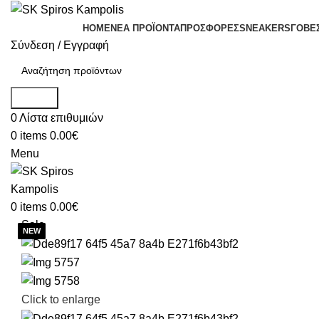
HOME
ΝΕΑ ΠΡΟΪΟΝΤΑ
ΠΡΟΣΦΟΡΕΣ
SNEAKERS
ΓΟΒΕ
Σύνδεση / Εγγραφή
Search
0
Λίστα επιθυμιών
0
items
0.00
€
Menu
0
items
0.00
€
Sale
Click to enlarge