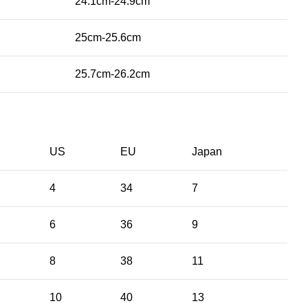
24.1cm-24.9cm
25cm-25.6cm
25.7cm-26.2cm
US
EU
Japan
4
34
7
6
36
9
8
38
11
10
40
13