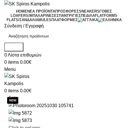
HOME
ΝΕΑ ΠΡΟΪΟΝΤΑ
ΠΡΟΣΦΟΡΕΣ
SNEAKERS
ΓΟΒΕΣ
LOAFERS/ΜΠΑΛΑΡΙΝΕΣ
ΕΣΠΑΝΤΡΙΓΙΕΣ
ΠΕΔΙΛΑ
FLATFORMS
FLATS/ΣΑΝΔΑΛΙΑ
MULES
ΠΛΑΤΦΟΡΜΕΣ
Σύνδεση / Εγγραφή
Search
0
Λίστα επιθυμιών
0
items
0.00
€
Menu
0
items
0.00
€
Sale
Click to enlarge