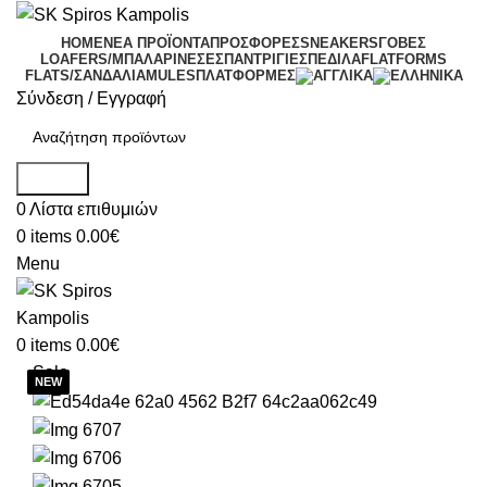
HOME
ΝΕΑ ΠΡΟΪΟΝΤΑ
ΠΡΟΣΦΟΡΕΣ
SNEAKERS
ΓΟΒΕΣ
LOAFERS/ΜΠΑΛΑΡΙΝΕΣ
ΕΣΠΑΝΤΡΙΓΙΕΣ
ΠΕΔΙΛΑ
FLATFORMS
FLATS/ΣΑΝΔΑΛΙΑ
MULES
ΠΛΑΤΦΟΡΜΕΣ
Σύνδεση / Εγγραφή
Search
0
Λίστα επιθυμιών
0
items
0.00
€
Menu
0
items
0.00
€
Sale