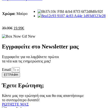
έχει
πολλαπλές
παραλλαγές.
Χρώμα
:
Μαύρο
Οι
επιλογές
μπορούν
να
Original
Η
39.99
€
19.99
€
επιλεγούν
price
τρέχουσα
στη
was:
τιμή
σελίδα
39.99€.
είναι:
του
19.99€.
Εγγραφείτε στο Newsletter μας
προϊόντος
Εγγραφείτε για να λαμβάνετε πρώτοι
τα νέα και τις ενημερώσεις μας!
Email
ΕΓΓΡΑΦΗ
Έχετε Ερώτηση;
Κάντε μας την ερώτησή σας και θα σας απαντήσουμε
το συντομότερο δυνατό!
ΡΩΤΗΣΤΕ ΜΑΣ