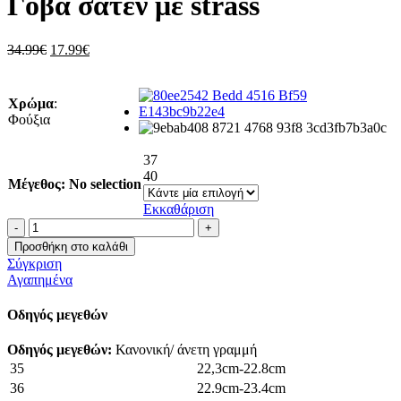
Γόβα σατέν με strass
34.99€.
είναι:
14.99€.
Original
Η
34.99
€
17.99
€
price
τρέχουσα
was:
τιμή
34.99€.
είναι:
Χρώμα
:
17.99€.
Φούξια
37
40
Μέγεθος
:
No selection
Εκκαθάριση
Γόβα
σατέν
Προσθήκη στο καλάθι
με
Σύγκριση
strass
Αγαπημένα
ποσότητα
Οδηγός μεγεθών
Οδηγός μεγεθών:
Κανονική/ άνετη γραμμή
35
22,3cm-22.8cm
36
22.9cm-23.4cm