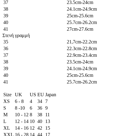
37
23.5cm-24cm
38
24.1cm-24.9cm
39
25cm-25.6cm
40
25.7cm-26.2cm
41
27cm-27.6cm
Στενή γραμμή
35
21,7cm-22.2cm
36
22.3cm-22.8cm
37
22.9cm-23.4cm
38
23.5cm-24cm
39
24.1cm-24.9cm
40
25cm-25.6cm
41
25.7cm-26.2cm
Size
UK
US
EU
Japan
XS
6 - 8
4
34
7
S
8 -10
6
36
9
M
10 - 12
8
38
11
L
12 - 14
10
40
13
XL
14 - 16
12
42
15
XXL
16 - 28
14
44
17