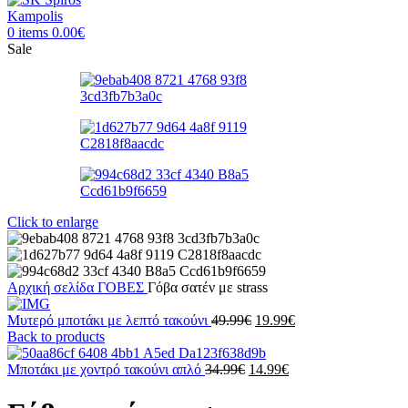
0
items
0.00
€
Sale
Click to enlarge
Αρχική σελίδα
ΓΟΒΕΣ
Γόβα σατέν με strass
Original
Η
Μυτερό μποτάκι με λεπτό τακούνι
49.99
€
19.99
€
price
τρέχουσα
Back to products
was:
τιμή
Original
49.99€.
Η
είναι:
Μποτάκι με χοντρό τακούνι απλό
34.99
€
14.99
€
price
τρέχουσα
19.99€.
was:
τιμή