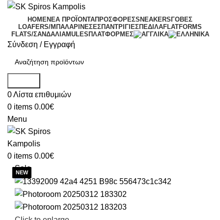
HOME
ΝΕΑ ΠΡΟΪΟΝΤΑ
ΠΡΟΣΦΟΡΕΣ
SNEAKERS
ΓΟΒΕΣ
LOAFERS/ΜΠΑΛΑΡΙΝΕΣ
ΕΣΠΑΝΤΡΙΓΙΕΣ
ΠΕΔΙΛΑ
FLATFORMS
FLATS/ΣΑΝΔΑΛΙΑ
MULES
ΠΛΑΤΦΟΡΜΕΣ
Σύνδεση / Εγγραφή
Search
0
Λίστα επιθυμιών
0
items
0.00
€
Menu
0
items
0.00
€
Sale
Click to enlarge