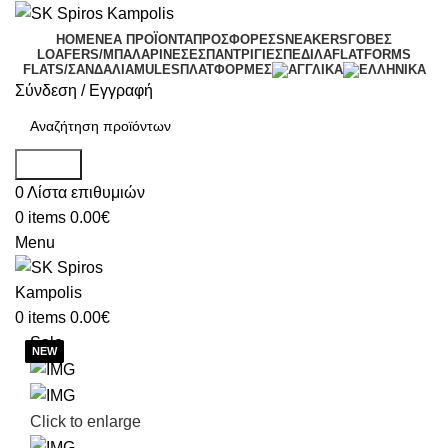
HOME
ΝΕΑ ΠΡΟΪΟΝΤΑ
ΠΡΟΣΦΟΡΕΣ
SNEAKERS
ΓΟΒΕΣ
LOAFERS/ΜΠΑΛΑΡΙΝΕΣ
ΕΣΠΑΝΤΡΙΓΙΕΣ
ΠΕΔΙΛΑ
FLATFORMS
FLATS/ΣΑΝΔΑΛΙΑ
MULES
ΠΛΑΤΦΟΡΜΕΣ
Σύνδεση / Εγγραφή
Search
0
Λίστα επιθυμιών
0
items
0.00
€
Menu
0
items
0.00
€
Sale
Click to enlarge