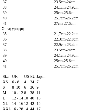
37
23.5cm-24cm
38
24.1cm-24.9cm
39
25cm-25.6cm
40
25.7cm-26.2cm
41
27cm-27.6cm
Στενή γραμμή
35
21,7cm-22.2cm
36
22.3cm-22.8cm
37
22.9cm-23.4cm
38
23.5cm-24cm
39
24.1cm-24.9cm
40
25cm-25.6cm
41
25.7cm-26.2cm
Size
UK
US
EU
Japan
XS
6 - 8
4
34
7
S
8 -10
6
36
9
M
10 - 12
8
38
11
L
12 - 14
10
40
13
XL
14 - 16
12
42
15
XXL
16 - 28
14
44
17