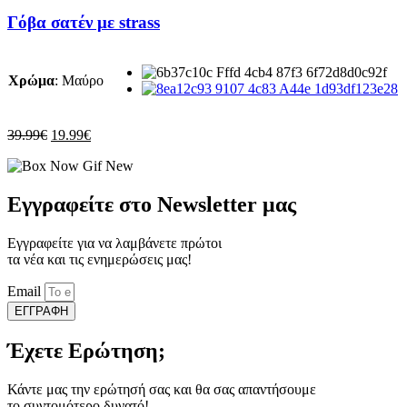
το
προϊόν
Γόβα σατέν με strass
έχει
πολλαπλές
παραλλαγές.
Χρώμα
:
Μαύρο
Οι
επιλογές
μπορούν
να
Original
Η
39.99
€
19.99
€
επιλεγούν
price
τρέχουσα
στη
was:
τιμή
σελίδα
39.99€.
είναι:
του
19.99€.
Εγγραφείτε στο Newsletter μας
προϊόντος
Εγγραφείτε για να λαμβάνετε πρώτοι
τα νέα και τις ενημερώσεις μας!
Email
ΕΓΓΡΑΦΗ
Έχετε Ερώτηση;
Κάντε μας την ερώτησή σας και θα σας απαντήσουμε
το συντομότερο δυνατό!