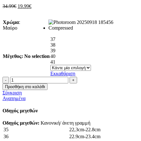
Original
Η
34.99
€
19.99
€
price
τρέχουσα
was:
τιμή
Χρώμα
:
34.99€.
είναι:
Μαύρο
19.99€.
37
38
39
Μέγεθος
:
No selection
40
41
Εκκαθάριση
Γόβα
με
Προσθήκη στο καλάθι
σχέδιο
Σύγκριση
στο
Αγαπημένα
πλάι
ποσότητα
Οδηγός μεγεθών
Οδηγός μεγεθών:
Κανονική/ άνετη γραμμή
35
22,3cm-22.8cm
36
22.9cm-23.4cm