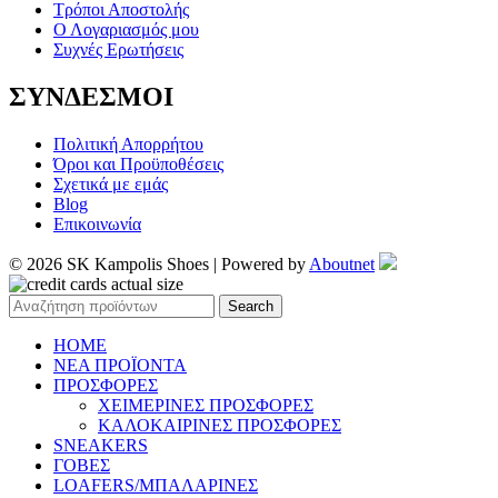
Τρόποι Αποστολής
Ο Λογαριασμός μου
Συχνές Ερωτήσεις
ΣΥΝΔΕΣΜΟΙ
Πολιτική Απορρήτου
Όροι και Προϋποθέσεις
Σχετικά με εμάς
Blog
Επικοινωνία
© 2026 SK Kampolis Shoes | Powered by
Aboutnet
Search
HOME
ΝΕΑ ΠΡΟΪΟΝΤΑ
ΠΡΟΣΦΟΡΕΣ
ΧΕΙΜΕΡΙΝΕΣ ΠΡΟΣΦΟΡΕΣ
ΚΑΛΟΚΑΙΡΙΝΕΣ ΠΡΟΣΦΟΡΕΣ
SNEAKERS
ΓΟΒΕΣ
LOAFERS/ΜΠΑΛΑΡΙΝΕΣ