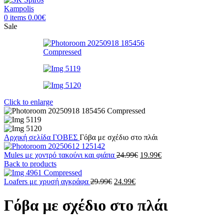
0
items
0.00
€
Sale
Click to enlarge
Αρχική σελίδα
ΓΟΒΕΣ
Γόβα με σχέδιο στο πλάι
Original
Η
Mules με χοντρό τακούνι και φιάπα
24.99
€
19.99
€
price
τρέχουσα
Back to products
was:
τιμή
Original
Η
24.99€.
είναι:
Loafers με χρυσή αγκράφα
29.99
€
24.99
€
price
τρέχουσα
19.99€.
was:
τιμή
Γόβα με σχέδιο στο πλάι
29.99€.
είναι:
24.99€.