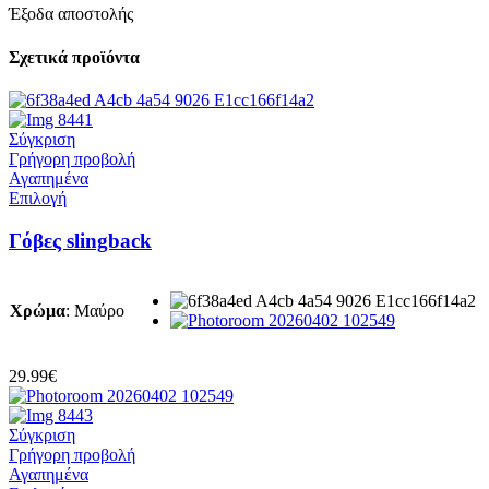
Έξοδα αποστολής
Σχετικά προϊόντα
Σύγκριση
Γρήγορη προβολή
Αγαπημένα
Αυτό
Επιλογή
το
προϊόν
Γόβες slingback
έχει
πολλαπλές
παραλλαγές.
Χρώμα
:
Μαύρο
Οι
επιλογές
μπορούν
να
29.99
€
επιλεγούν
στη
σελίδα
Σύγκριση
του
Γρήγορη προβολή
προϊόντος
Αγαπημένα