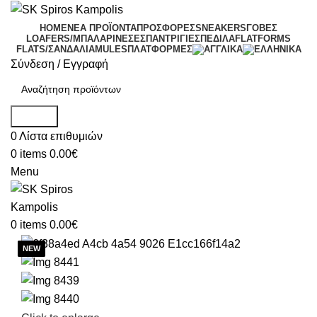
HOME
ΝΕΑ ΠΡΟΪΟΝΤΑ
ΠΡΟΣΦΟΡΕΣ
SNEAKERS
ΓΟΒΕΣ
LOAFERS/ΜΠΑΛΑΡΙΝΕΣ
ΕΣΠΑΝΤΡΙΓΙΕΣ
ΠΕΔΙΛΑ
FLATFORMS
FLATS/ΣΑΝΔΑΛΙΑ
MULES
ΠΛΑΤΦΟΡΜΕΣ
Σύνδεση / Εγγραφή
Search
0
Λίστα επιθυμιών
0
items
0.00
€
Menu
0
items
0.00
€