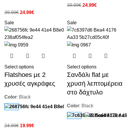
39.99
€
24.99
€
39.99
€
24.99
€
Sale
Sale
Select options
Select options
Flatshoes με 2
Σανδάλι flat με
χρυσές αγκράφες
χρυσή λεπτομέρεια
στο δάχτυλο
Color
:
Black
Color
:
Black
24.99
€
19.99
€