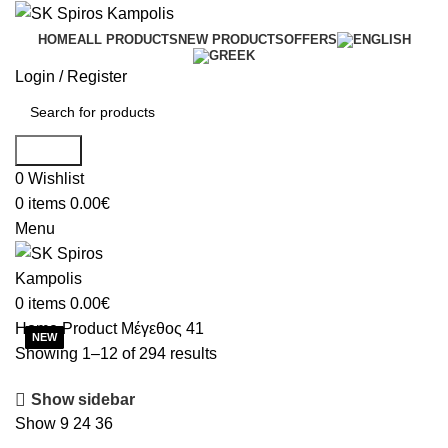
HOME
ALL PRODUCTS
NEW PRODUCTS
OFFERS
Login / Register
Search
0
Wishlist
0
items
0.00
€
Menu
0
items
0.00
€
Home
Product Μέγεθος
41
Showing 1–12 of 294 results
Show sidebar
Show
9
24
36