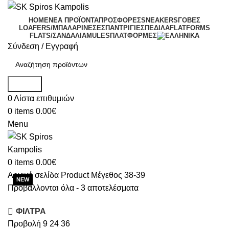
HOME
ΝΕΑ ΠΡΟΪΟΝΤΑ
ΠΡΟΣΦΟΡΕΣ
SNEAKERS
ΓΟΒΕΣ
LOAFERS/ΜΠΑΛΑΡΙΝΕΣ
ΕΣΠΑΝΤΡΙΓΙΕΣ
ΠΕΔΙΛΑ
FLATFORMS
FLATS/ΣΑΝΔΑΛΙΑ
MULES
ΠΛΑΤΦΟΡΜΕΣ
Σύνδεση / Εγγραφή
Search
0
Λίστα επιθυμιών
0
items
0.00
€
Menu
0
items
0.00
€
Αρχική σελίδα
Product Μέγεθος
38-39
Προβάλλονται όλα - 3 αποτελέσματα
ΦΙΛΤΡΑ
Προβολή
9
24
36