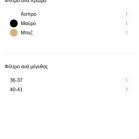
Φίλτρο ανά Χρώμα
Άσπρο
1
Μαύρο
1
Μπεζ
1
Φίλτρο ανά μέγεθος
36-37
1
40-41
2