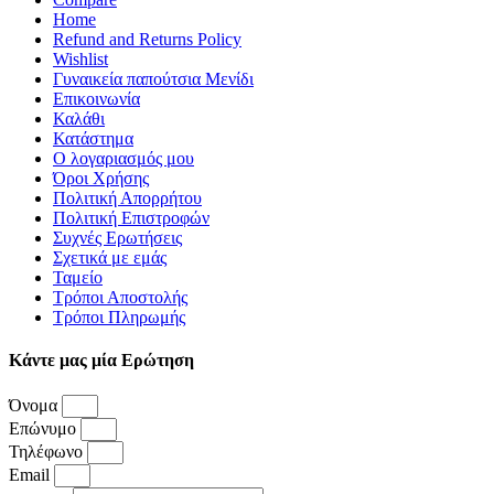
Home
Refund and Returns Policy
Wishlist
Γυναικεία παπούτσια Μενίδι
Επικοινωνία
Καλάθι
Κατάστημα
Ο λογαριασμός μου
Όροι Χρήσης
Πολιτική Απορρήτου
Πολιτική Επιστροφών
Συχνές Ερωτήσεις
Σχετικά με εμάς
Ταμείο
Τρόποι Αποστολής
Τρόποι Πληρωμής
Κάντε μας μία Ερώτηση
Όνομα
Επώνυμο
Τηλέφωνο
Email