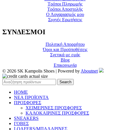
Τρόποι Πληρωμής
Τρόποι Αποστολής
Ο Λογαριασμός μου
Συχνές Ερωτήσεις
ΣΥΝΔΕΣΜΟΙ
Πολιτική Απορρήτου
Όροι και Προϋποθέσεις
Σχετικά με εμάς
Blog
Επικοινωνία
© 2026 SK Kampolis Shoes | Powered by
Aboutnet
Search
HOME
ΝΕΑ ΠΡΟΪΟΝΤΑ
ΠΡΟΣΦΟΡΕΣ
ΧΕΙΜΕΡΙΝΕΣ ΠΡΟΣΦΟΡΕΣ
ΚΑΛΟΚΑΙΡΙΝΕΣ ΠΡΟΣΦΟΡΕΣ
SNEAKERS
ΓΟΒΕΣ
LOAFERS/ΜΠΑΛΑΡΙΝΕΣ