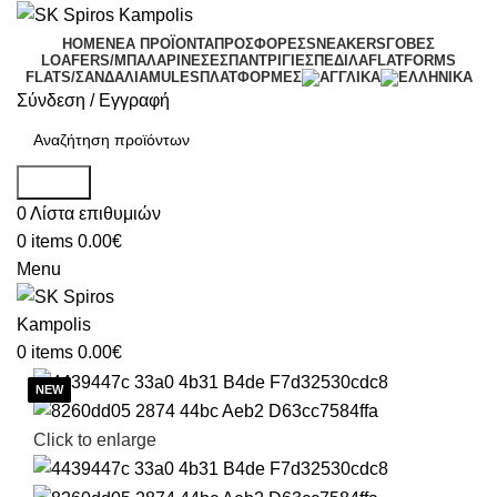
HOME
ΝΕΑ ΠΡΟΪΟΝΤΑ
ΠΡΟΣΦΟΡΕΣ
SNEAKERS
ΓΟΒΕΣ
LOAFERS/ΜΠΑΛΑΡΙΝΕΣ
ΕΣΠΑΝΤΡΙΓΙΕΣ
ΠΕΔΙΛΑ
FLATFORMS
FLATS/ΣΑΝΔΑΛΙΑ
MULES
ΠΛΑΤΦΟΡΜΕΣ
Σύνδεση / Εγγραφή
Search
0
Λίστα επιθυμιών
0
items
0.00
€
Menu
0
items
0.00
€
Click to enlarge