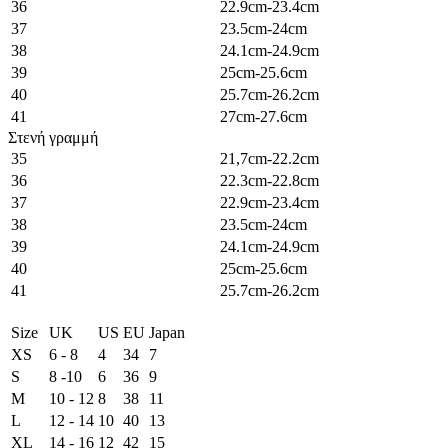
36
22.9cm-23.4cm
37
23.5cm-24cm
38
24.1cm-24.9cm
39
25cm-25.6cm
40
25.7cm-26.2cm
41
27cm-27.6cm
Στενή γραμμή
35
21,7cm-22.2cm
36
22.3cm-22.8cm
37
22.9cm-23.4cm
38
23.5cm-24cm
39
24.1cm-24.9cm
40
25cm-25.6cm
41
25.7cm-26.2cm
Size
UK
US
EU
Japan
XS
6 - 8
4
34
7
S
8 -10
6
36
9
M
10 - 12
8
38
11
L
12 - 14
10
40
13
XL
14 - 16
12
42
15