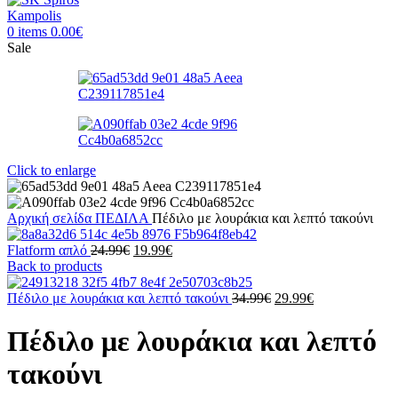
0
items
0.00
€
Sale
Click to enlarge
Αρχική σελίδα
ΠΕΔΙΛΑ
Πέδιλο με λουράκια και λεπτό τακούνι
Original
Η
Flatform απλό
24.99
€
19.99
€
price
τρέχουσα
Back to products
was:
τιμή
24.99€.
είναι:
Original
Η
Πέδιλο με λουράκια και λεπτό τακούνι
34.99
€
29.99
€
19.99€.
price
τρέχουσα
was:
τιμή
Πέδιλο με λουράκια και λεπτό
34.99€.
είναι:
29.99€.
τακούνι