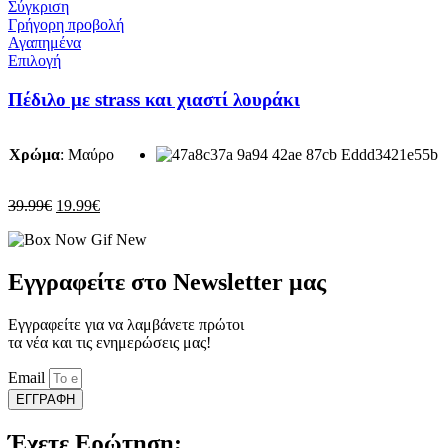
19.99€.
Σύγκριση
Γρήγορη προβολή
Αγαπημένα
Αυτό
Επιλογή
το
προϊόν
Πέδιλο με strass και χιαστί λουράκι
έχει
πολλαπλές
παραλλαγές.
Χρώμα
:
Μαύρο
Οι
επιλογές
μπορούν
Original
Η
39.99
€
19.99
€
να
price
τρέχουσα
επιλεγούν
was:
τιμή
στη
39.99€.
είναι:
σελίδα
19.99€.
Εγγραφείτε στο Newsletter μας
του
προϊόντος
Εγγραφείτε για να λαμβάνετε πρώτοι
τα νέα και τις ενημερώσεις μας!
Email
ΕΓΓΡΑΦΗ
Έχετε Ερώτηση;