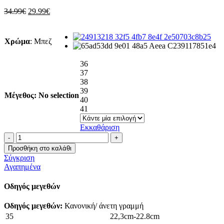
Original
Η
34.99
€
29.99
€
price
τρέχουσα
was:
τιμή
34.99€.
είναι:
Χρώμα
:
Μπεζ
29.99€.
36
37
38
39
Μέγεθος
:
No selection
40
41
Εκκαθάριση
Πέδιλο
με
Προσθήκη στο καλάθι
λουράκια
Σύγκριση
και
Αγαπημένα
λεπτό
τακούνι
Οδηγός μεγεθών
ποσότητα
Οδηγός μεγεθών:
Κανονική/ άνετη γραμμή
35
22,3cm-22.8cm