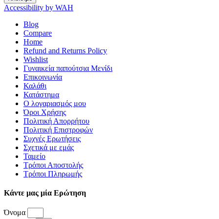
Accessibility by WAH
Blog
Compare
Home
Refund and Returns Policy
Wishlist
Γυναικεία παπούτσια Μενίδι
Επικοινωνία
Καλάθι
Κατάστημα
Ο λογαριασμός μου
Όροι Χρήσης
Πολιτική Απορρήτου
Πολιτική Επιστροφών
Συχνές Ερωτήσεις
Σχετικά με εμάς
Ταμείο
Τρόποι Αποστολής
Τρόποι Πληρωμής
Κάντε μας μία Ερώτηση
Όνομα