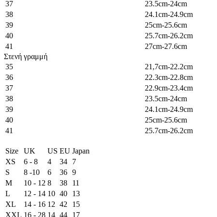
37
23.5cm-24cm
38
24.1cm-24.9cm
39
25cm-25.6cm
40
25.7cm-26.2cm
41
27cm-27.6cm
Στενή γραμμή
35
21,7cm-22.2cm
36
22.3cm-22.8cm
37
22.9cm-23.4cm
38
23.5cm-24cm
39
24.1cm-24.9cm
40
25cm-25.6cm
41
25.7cm-26.2cm
Size
UK
US
EU
Japan
XS
6 - 8
4
34
7
S
8 -10
6
36
9
M
10 - 12
8
38
11
L
12 - 14
10
40
13
XL
14 - 16
12
42
15
XXL
16 - 28
14
44
17