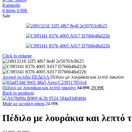
0
items
0.00
€
Sale
Click to enlarge
Αρχική σελίδα
ΠΕΔΙΛΑ
Πέδιλο με λουράκια και λεπτό τακούνι
Original
Η
Πέδιλο με λουράκια και λεπτό τακούνι
34.99
€
29.99
€
price
τρέχουσα
Back to products
was:
τιμή
34.99€.
είναι:
Mule με μεγάλη φάσα
24.99
€
29.99€.
Πέδιλο με λουράκια και λεπτό 