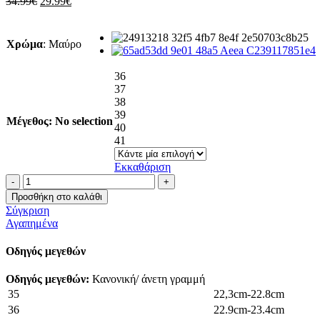
Original
Η
34.99
€
29.99
€
price
τρέχουσα
was:
τιμή
34.99€.
είναι:
Χρώμα
:
Μαύρο
29.99€.
36
37
38
39
Μέγεθος
:
No selection
40
41
Εκκαθάριση
Πέδιλο
με
Προσθήκη στο καλάθι
λουράκια
Σύγκριση
και
Αγαπημένα
λεπτό
τακούνι
Οδηγός μεγεθών
ποσότητα
Οδηγός μεγεθών:
Κανονική/ άνετη γραμμή
35
22,3cm-22.8cm
36
22.9cm-23.4cm