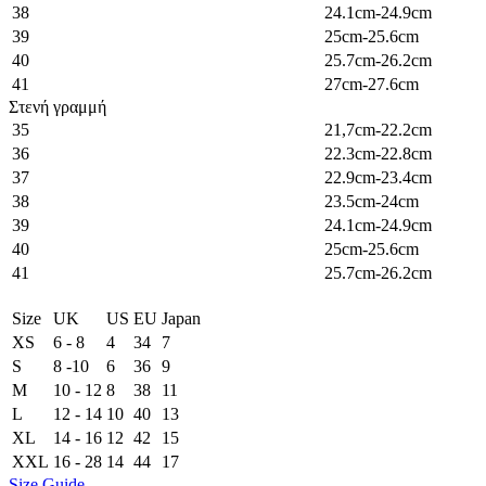
38
24.1cm-24.9cm
39
25cm-25.6cm
40
25.7cm-26.2cm
41
27cm-27.6cm
Στενή γραμμή
35
21,7cm-22.2cm
36
22.3cm-22.8cm
37
22.9cm-23.4cm
38
23.5cm-24cm
39
24.1cm-24.9cm
40
25cm-25.6cm
41
25.7cm-26.2cm
Size
UK
US
EU
Japan
XS
6 - 8
4
34
7
S
8 -10
6
36
9
M
10 - 12
8
38
11
L
12 - 14
10
40
13
XL
14 - 16
12
42
15
XXL
16 - 28
14
44
17
Size Guide