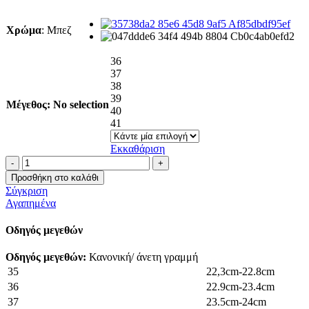
Χρώμα
:
Μπεζ
36
37
38
39
Μέγεθος
:
No selection
40
41
Εκκαθάριση
Μπαλαρίνα
μυτερή
Προσθήκη στο καλάθι
πλεκτή
Σύγκριση
ποσότητα
Αγαπημένα
Οδηγός μεγεθών
Οδηγός μεγεθών:
Κανονική/ άνετη γραμμή
35
22,3cm-22.8cm
36
22.9cm-23.4cm
37
23.5cm-24cm