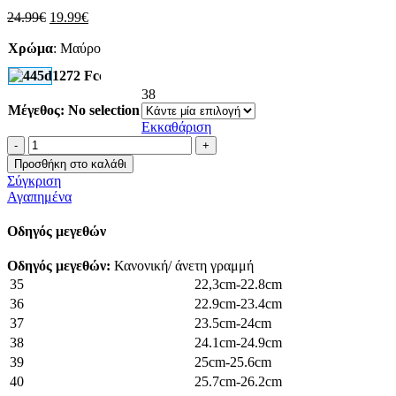
Original
Η
24.99
€
19.99
€
price
τρέχουσα
Χρώμα
was:
:
Μαύρο
τιμή
24.99€.
είναι:
19.99€.
38
Μέγεθος
:
No selection
Εκκαθάριση
Loafers
με
Προσθήκη στο καλάθι
chunkly
Σύγκριση
σόλα
Αγαπημένα
ποσότητα
Οδηγός μεγεθών
Οδηγός μεγεθών:
Κανονική/ άνετη γραμμή
35
22,3cm-22.8cm
36
22.9cm-23.4cm
37
23.5cm-24cm
38
24.1cm-24.9cm
39
25cm-25.6cm
40
25.7cm-26.2cm