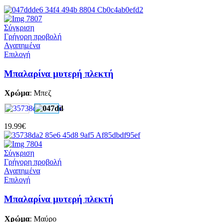
Σύγκριση
Γρήγορη προβολή
Αγαπημένα
Αυτό
Επιλογή
το
προϊόν
Μπαλαρίνα μυτερή πλεκτή
έχει
πολλαπλές
Χρώμα
:
Μπεζ
παραλλαγές.
Οι
επιλογές
μπορούν
19.99
€
να
επιλεγούν
στη
Σύγκριση
σελίδα
Γρήγορη προβολή
του
Αγαπημένα
προϊόντος
Αυτό
Επιλογή
το
προϊόν
Μπαλαρίνα μυτερή πλεκτή
έχει
πολλαπλές
Χρώμα
:
Μαύρο