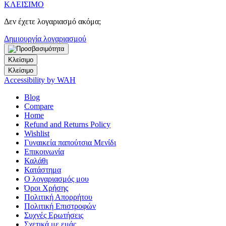
ΚΛΕΙΣΙΜΟ
Δεν έχετε λογαριασμό ακόμα;
Δημιουργία λογαριασμού
Κλείσιμο
Κλείσιμο
Accessibility by WAH
Blog
Compare
Home
Refund and Returns Policy
Wishlist
Γυναικεία παπούτσια Μενίδι
Επικοινωνία
Καλάθι
Κατάστημα
Ο λογαριασμός μου
Όροι Χρήσης
Πολιτική Απορρήτου
Πολιτική Επιστροφών
Συχνές Ερωτήσεις
Σχετικά με εμάς