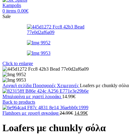
0
items
0.00
€
Sale
Click to enlarge
Αρχική σελίδα
Προσφορές
Χειμερινές
Loafers με chunkly σόλα
Μπαλαρίνα με χιαστί λουράκι
14.99
€
Back to products
Original
Η
Flatshoes με χρυσή αγκράφα
24.99
€
14.99
€
price
τρέχουσα
was:
τιμή
Loafers με chunkly σόλα
24.99€.
είναι:
14.99€.