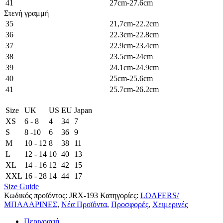
41
27cm-27.6cm
Στενή γραμμή
35
21,7cm-22.2cm
36
22.3cm-22.8cm
37
22.9cm-23.4cm
38
23.5cm-24cm
39
24.1cm-24.9cm
40
25cm-25.6cm
41
25.7cm-26.2cm
Size
UK
US
EU
Japan
XS
6 - 8
4
34
7
S
8 -10
6
36
9
M
10 - 12
8
38
11
L
12 - 14
10
40
13
XL
14 - 16
12
42
15
XXL
16 - 28
14
44
17
Size Guide
Κωδικός προϊόντος:
JRX-193
Κατηγορίες:
LOAFERS/
ΜΠΑΛΑΡΙΝΕΣ
,
Νέα Προϊόντα
,
Προσφορές
,
Χειμερινές
Περιγραφή