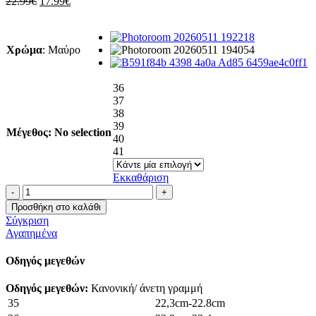
Original
Η
22.99
€
17.99
€
price
τρέχουσα
was:
τιμή
22.99€.
είναι:
Χρώμα
:
Μαύρο
17.99€.
36
37
38
39
Μέγεθος
:
No selection
40
41
Εκκαθάριση
Flatshoes
με
Προσθήκη στο καλάθι
χρυσή
Σύγκριση
αγκράφα
Αγαπημένα
ποσότητα
Οδηγός μεγεθών
Οδηγός μεγεθών:
Κανονική/ άνετη γραμμή
35
22,3cm-22.8cm