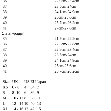
36
22.9cm-23.4cm
37
23.5cm-24cm
38
24.1cm-24.9cm
39
25cm-25.6cm
40
25.7cm-26.2cm
41
27cm-27.6cm
Στενή γραμμή
35
21,7cm-22.2cm
36
22.3cm-22.8cm
37
22.9cm-23.4cm
38
23.5cm-24cm
39
24.1cm-24.9cm
40
25cm-25.6cm
41
25.7cm-26.2cm
Size
UK
US
EU
Japan
XS
6 - 8
4
34
7
S
8 -10
6
36
9
M
10 - 12
8
38
11
L
12 - 14
10
40
13
XL
14 - 16
12
42
15