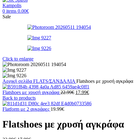
0
items
0.00
€
Sale
Click to enlarge
Αρχική σελίδα
FLATS/ΣΑΝΔΑΛΙΑ
Flatshoes με χρυσή αγκράφα
Original
Η
Flatshoes με χρυσή αγκράφα
22.99
€
17.99
€
price
τρέχουσα
Back to products
was:
τιμή
22.99€.
είναι:
Flatform με 2 αγκράφες
19.99
€
17.99€.
Flatshoes με χρυσή αγκράφα