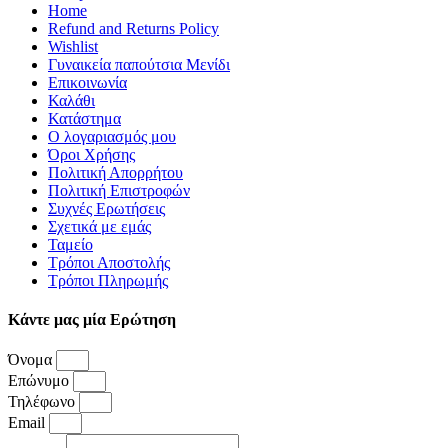
Home
Refund and Returns Policy
Wishlist
Γυναικεία παπούτσια Μενίδι
Επικοινωνία
Καλάθι
Κατάστημα
Ο λογαριασμός μου
Όροι Χρήσης
Πολιτική Απορρήτου
Πολιτική Επιστροφών
Συχνές Ερωτήσεις
Σχετικά με εμάς
Ταμείο
Τρόποι Αποστολής
Τρόποι Πληρωμής
Κάντε μας μία Ερώτηση
Όνομα
Επώνυμο
Τηλέφωνο
Email