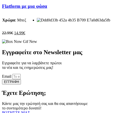
το
προϊόν
Flatform με μια φάσα
έχει
πολλαπλές
παραλλαγές.
Χρώμα
:
Μπεζ
Οι
επιλογές
μπορούν
Original
Η
22.99
€
14.99
€
να
price
τρέχουσα
επιλεγούν
was:
τιμή
στη
22.99€.
είναι:
σελίδα
14.99€.
Εγγραφείτε στο Newsletter μας
του
προϊόντος
Εγγραφείτε για να λαμβάνετε πρώτοι
τα νέα και τις ενημερώσεις μας!
Email
ΕΓΓΡΑΦΗ
Έχετε Ερώτηση;
Κάντε μας την ερώτησή σας και θα σας απαντήσουμε
το συντομότερο δυνατό!
ΡΩΤΗΣΤΕ ΜΑΣ