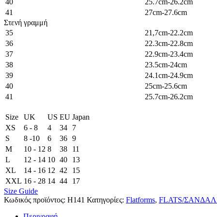
40
25.7cm-26.2cm
41
27cm-27.6cm
Στενή γραμμή
35
21,7cm-22.2cm
36
22.3cm-22.8cm
37
22.9cm-23.4cm
38
23.5cm-24cm
39
24.1cm-24.9cm
40
25cm-25.6cm
41
25.7cm-26.2cm
Size
UK
US
EU
Japan
XS
6 - 8
4
34
7
S
8 -10
6
36
9
M
10 - 12
8
38
11
L
12 - 14
10
40
13
XL
14 - 16
12
42
15
XXL
16 - 28
14
44
17
Size Guide
Κωδικός προϊόντος:
H141
Κατηγορίες:
Flatforms
,
FLATS/ΣΑΝΔΑΛ
Περιγραφή