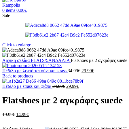
0
items
0.00
€
Sale
Click to enlarge
Αρχική σελίδα
FLATS/ΣΑΝΔΑΛΙΑ
Flatshoes με 2 αγκράφες suede
Original
Η
Πέδιλο με λεπτό τακούνι και strass
34.99
€
29.99
€
price
τρέχουσα
Back to products
was:
τιμή
Original
Η
34.99€.
είναι:
Πέδιλο με strass και φιάπα
34.99
€
29.99
€
price
τρέχουσα
29.99€.
was:
τιμή
Flatshoes με 2 αγκράφες suede
34.99€.
είναι:
29.99€.
Original
Η
19.99
€
14.99
€
price
τρέχουσα
was:
τιμή