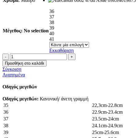
Χρώμα
:
Μαύρο
19.99€.
είναι:
14.99€.
36
37
38
39
Μέγεθος
:
No selection
40
41
Εκκαθάριση
Flatshoes
με
Προσθήκη στο καλάθι
2
Σύγκριση
αγκράφες
Αγαπημένα
suede
ποσότητα
Οδηγός μεγεθών
Οδηγός μεγεθών:
Κανονική/ άνετη γραμμή
35
22,3cm-22.8cm
36
22.9cm-23.4cm
37
23.5cm-24cm
38
24.1cm-24.9cm
39
25cm-25.6cm