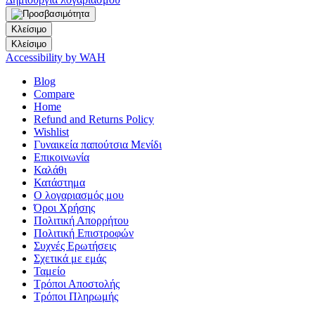
Κλείσιμο
Κλείσιμο
Accessibility by WAH
Blog
Compare
Home
Refund and Returns Policy
Wishlist
Γυναικεία παπούτσια Μενίδι
Επικοινωνία
Καλάθι
Κατάστημα
Ο λογαριασμός μου
Όροι Χρήσης
Πολιτική Απορρήτου
Πολιτική Επιστροφών
Συχνές Ερωτήσεις
Σχετικά με εμάς
Ταμείο
Τρόποι Αποστολής
Τρόποι Πληρωμής