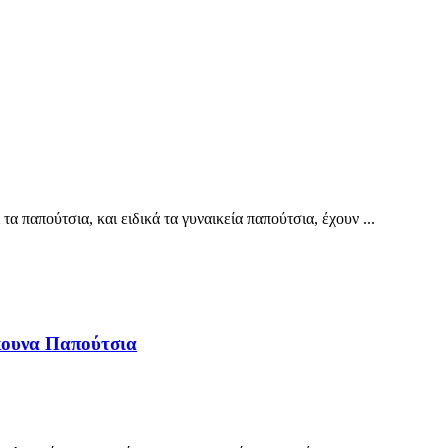
α παπούτσια, και ειδικά τα γυναικεία παπούτσια, έχουν ...
άκουνα Παπούτσια