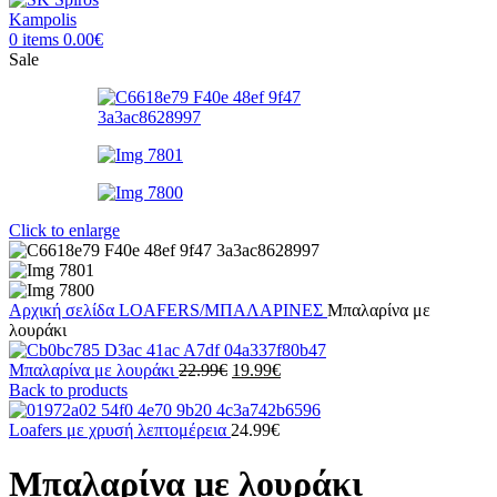
0
items
0.00
€
Sale
Click to enlarge
Αρχική σελίδα
LOAFERS/ΜΠΑΛΑΡΙΝΕΣ
Μπαλαρίνα με
λουράκι
Original
Η
Μπαλαρίνα με λουράκι
22.99
€
19.99
€
price
τρέχουσα
Back to products
was:
τιμή
22.99€.
είναι:
Loafers με χρυσή λεπτομέρεια
24.99
€
19.99€.
Μπαλαρίνα με λουράκι