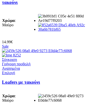
έχει
τακούνι
πολλαπλές
παραλλαγές.
Οι
επιλογές
Χρώμα
:
μπορούν
Μαύρο
να
επιλεγούν
στη
σελίδα
14.99
€
του
Sale
προϊόντος
Σύγκριση
Γρήγορη προβολή
Αγαπημένα
Αυτό
Επιλογή
το
προϊόν
Loafers με τακούνι
έχει
πολλαπλές
παραλλαγές.
Χρώμα
:
Οι
Μαύρο
επιλογές
μπορούν