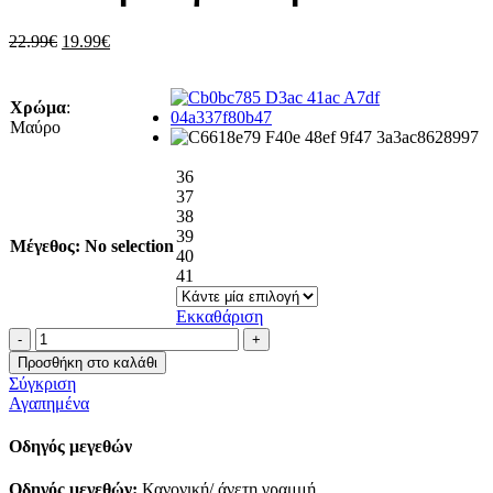
Original
Η
22.99
€
19.99
€
price
τρέχουσα
was:
τιμή
22.99€.
είναι:
Χρώμα
:
19.99€.
Μαύρο
36
37
38
39
Μέγεθος
:
No selection
40
41
Εκκαθάριση
Μπαλαρίνα
με
Προσθήκη στο καλάθι
λουράκι
Σύγκριση
ποσότητα
Αγαπημένα
Οδηγός μεγεθών
Οδηγός μεγεθών:
Κανονική/ άνετη γραμμή