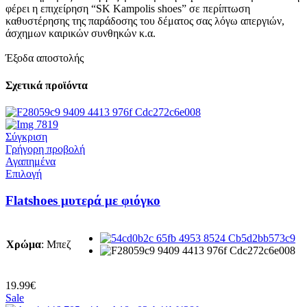
φέρει η επιχείρηση “SK Kampolis shoes” σε περίπτωση
καθυστέρησης της παράδοσης του δέματος σας λόγω απεργιών,
άσχημων καιρικών συνθηκών κ.α.
Έξοδα αποστολής
Σχετικά προϊόντα
Σύγκριση
Γρήγορη προβολή
Αγαπημένα
Αυτό
Επιλογή
το
προϊόν
Flatshoes μυτερά με φιόγκο
έχει
πολλαπλές
παραλλαγές.
Χρώμα
:
Μπεζ
Οι
επιλογές
μπορούν
να
19.99
€
επιλεγούν
Sale