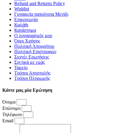
Refund and Returns Policy
Wishlist
Γυναικεία παπούτσια Μενίδι
Επικοινωνία
Καλάθι
Κατάστημα
Ο λογαριασμός μου
Όροι Χρήσης
Πολιτική Απορρήτου
Πολιτική Επιστροφών
Συχνές Ερωτήσεις
Σχετικά με εμάς
Ταμείο
Τρόποι Αποστολής
Τρόποι Πληρωμής
Κάντε μας μία Ερώτηση
Όνομα
Επώνυμο
Τηλέφωνο
Email