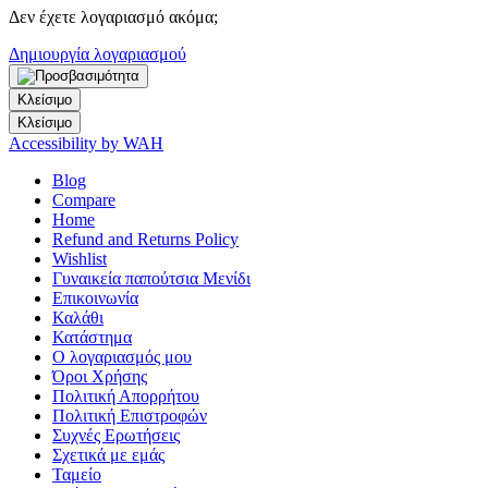
Δεν έχετε λογαριασμό ακόμα;
Δημιουργία λογαριασμού
Κλείσιμο
Κλείσιμο
Accessibility by WAH
Blog
Compare
Home
Refund and Returns Policy
Wishlist
Γυναικεία παπούτσια Μενίδι
Επικοινωνία
Καλάθι
Κατάστημα
Ο λογαριασμός μου
Όροι Χρήσης
Πολιτική Απορρήτου
Πολιτική Επιστροφών
Συχνές Ερωτήσεις
Σχετικά με εμάς
Ταμείο