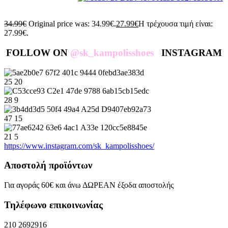
34.99
€
Original price was: 34.99€.
27.99
€
Η τρέχουσα τιμή είναι:
27.99€.
FOLLOW ΟΝ
@sk_kampolisshoes
INSTAGRAM
25
20
28
9
47
15
21
5
https://www.instagram.com/sk_kampolisshoes/
Αποστολή προϊόντων
Για αγοράς 60€ και άνω ΔΩΡΕΑΝ έξοδα αποστολής
Τηλέφωνο επικοινωνίας
210 2692916