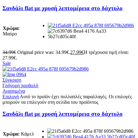
Σανδάλι flat με χρυσή λεπτομέρεια στο δάχτυλο
Χρώμα
:
Μαύρο
34.99
€
Original price was: 34.99€.
27.99
€
Η τρέχουσα τιμή είναι:
27.99€.
Sale
Σύγκριση
Γρήγορη προβολή
Αγαπημένα
Επιλογή
Αυτό το προϊόν έχει πολλαπλές παραλλαγές. Οι επιλογές
μπορούν να επιλεγούν στη σελίδα του προϊόντος
Σανδάλι flat με χρυσή λεπτομέρεια στο δάχτυλο
Χρώμα
:
Κάμελ